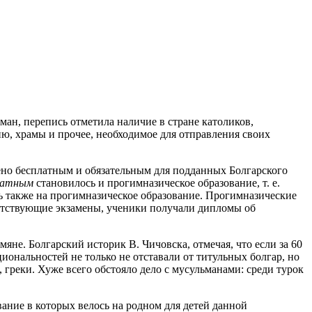
н, перепись отметила наличие в стране католиков,
ю, храмы и прочее, необходимое для отправления своих
но бесплатным и обязательным для подданных Болгарского
латным
становилось и прогимназическое образование, т. е.
ь также на прогимназическое образование. Прогимназические
тветствующие экзамены, ученики получали дипломы об
яне. Болгарский историк В. Чичовска, отмечая, что если за 60
иональностей не только не отставали от титульных болгар, но
, греки. Хуже всего обстояло дело с мусульманами: среди турок
ние в которых велось на родном для детей данной