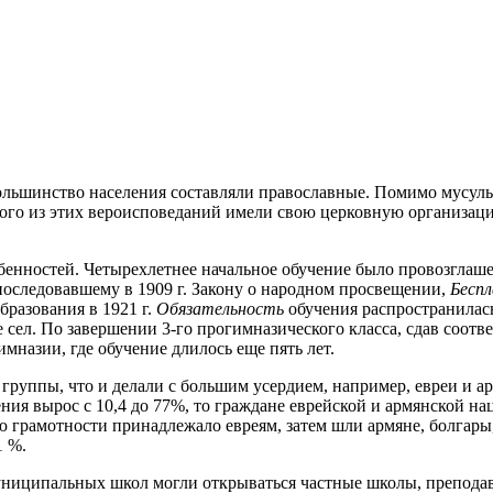
ьшинство населения составляли православные. Помимо мусульма
ого из этих вероисповеданий имели свою церковную организаци
енностей. Четырехлетнее начальное обучение
было провозглаше
последовавшему в 1909 г. Закону о народном просвещении,
Бесп
разования в 1921 г.
Обязательность
обучения распространилас
ве сел. По завершении 3-го прогимназического класса, сдав соо
мназии, где обучение длилось еще пять лет.
руппы, что и делали с большим усердием, например, евреи и арм
ия вырос с 10,4 до 77%, то граждане еврейской и армянской нац
вню грамотности принадлежало евреям, затем шли армяне, болгары
1 %.
ниципальных школ могли открываться частные школы, преподава