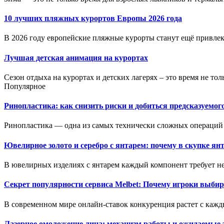
10 лучших пляжных курортов Европы 2026 года
В 2026 году европейские пляжные курорты станут ещё привлека
Лучшая детская анимация на курортах
Сезон отдыха на курортах и детских лагерях – это время не толь
Популярное
Ринопластика: как снизить риски и добиться предсказуемог
Ринопластика — одна из самых технически сложных операций 
Ювелирное золото и серебро с янтарем: почему в скупке ян
В ювелирных изделиях с янтарем каждый компонент требует не
Секрет популярности сервиса Melbet: Почему игроки выбир
В современном мире онлайн-ставок конкуренция растет с кажд
Лазерное омоложение лица: механизм работы и ожидаемые