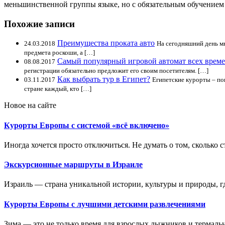
меньшинственной группы языке, но с обязательным обучением 
Похожие записи
Преимущества проката авто
24.03.2018
На сегодняшний день мн
предмета роскоши, а […]
Самый популярный игровой автомат всех време
08.08.2017
регистрации обязательно предложит его своим посетителям. […]
Как выбрать тур в Египет?
03.11.2017
Египетские курорты – по
стране каждый, кто […]
Новое на сайте
Курорты Европы с системой «всё включено»
Иногда хочется просто отключиться. Не думать о том, сколько ст
Экскурсионные маршруты в Израиле
Израиль — страна уникальной истории, культуры и природы, где
Курорты Европы с лучшими детскими развлечениями
Зима — это не только время для взрослых лыжников и термальн