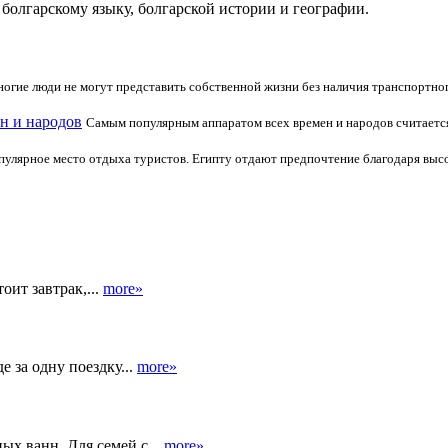
болгарскому языку, болгарской истории и географии.
огие люди не могут представить собственной жизни без наличия транспортного
н и народов
Самым популярным аппаратом всех времен и народов считается
пулярное место отдыха туристов. Египту отдают предпочтение благодаря высо
оит завтрак,...
more»
 за одну поездку...
more»
ых ванн. Для семей с...
more»