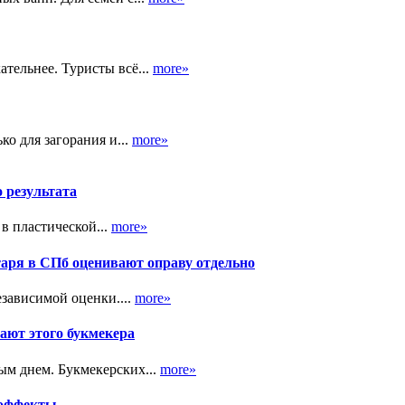
тельнее. Туристы всё...
more»
ко для загорания и...
more»
о результата
в пластической...
more»
таря в СПб оценивают оправу отдельно
зависимой оценки....
more»
ают этого букмекера
ым днем. Букмекерских...
more»
 эффекты