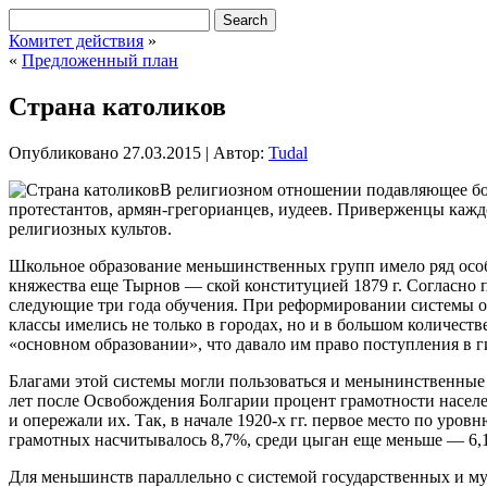
Комитет действия
»
«
Предложенный план
Страна католиков
Опубликовано
27.03.2015
|
Автор:
Tudal
В религиозном отношении подавляющее бол
протестантов, армян-грегорианцев, иудеев. Приверженцы кажд
религиозных культов.
Школьное образование меньшинственных групп имело ряд особ
княжества еще Тырнов — ской конституцией 1879 г. Согласно 
следующие три года обучения. При реформировании системы об
классы имелись не только в городах, но и в большом количест
«основном образовании», что давало им право поступления в ги
Благами этой системы могли пользоваться и менынинственные г
лет после Освобождения Болгарии процент грамотности населен
и опережали их. Так, в начале 1920-х гг. первое место по уро
грамотных насчитывалось 8,7%, среди цыган еще меньше — 6,
Для меньшинств параллельно с системой государственных и му