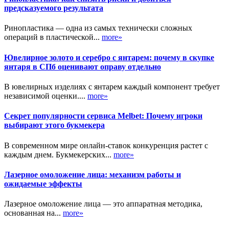
предсказуемого результата
Ринопластика — одна из самых технически сложных
операций в пластической...
more»
Ювелирное золото и серебро с янтарем: почему в скупке
янтаря в СПб оценивают оправу отдельно
В ювелирных изделиях с янтарем каждый компонент требует
независимой оценки....
more»
Секрет популярности сервиса Melbet: Почему игроки
выбирают этого букмекера
В современном мире онлайн-ставок конкуренция растет с
каждым днем. Букмекерских...
more»
Лазерное омоложение лица: механизм работы и
ожидаемые эффекты
Лазерное омоложение лица — это аппаратная методика,
основанная на...
more»