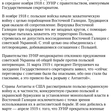
в середине ноября 1918 г. ЗУНР с правительством, именуемым
Государственным секретариатом.
В ноябре 1918 г. польские войска начали захватническую
войну с целью порабощения Восточной Галиции. Трудящиеся
края оказали ей сопротивление. Верхушка Восточной
Галиции при поддержке тех же западных кругов, с помощью
которые пыталась захватить эту территорию Польша,
стремилась не допустить воссоединения Восточной Галиции с
советской Украиной. С этой целью она объединилась с
петлюровцами, добивавшимися соглашения с Польшей.
Правительство ЗУНР неоднократно отклоняло предложения
советской Украины об общей борьбе против польской
интервенции. 31 марта 1919 г. президент Петрушевич на
заседании Государственного секретариата заявил, что «сейчас
переговоры с советами были бы опасными, ибо они стали бы
гласными, а это привело бы к разрыву с Антантой».
Страны Антанты и США рассматривали польско-украинскую
войну и, в частности, конкурентную грызню польской и
украинской буржуазии за установление монопольной власти в
Восточной Галиции исключительно с точки зрения
использования их в антисоветской борьбе. И они добились в
марте — апреле 1919 г. того, что ЗУНР прекратила военные