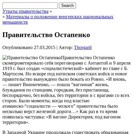
Утраты правительства
»
«
Материалы о положении венгерских национальных
меньшинств
Правительство Остапенко
Опубликовано
27.03.2015
|
Автор:
Thorgaril
Правительство Остапенко
скомпрометировало себя переговорами с Антантой и 9 апреля
1919 г. был создан «социалистический» кабинет во главе с Б.
Мартосом. Но вскоре под натиском советских войск и новое
правительство вынуждено было бежать из Ровно. «И вновь,
— пишет Винниченко, — пошла “вагонная” жизнь,
блуждания по станциям, городкам, без пристанища,
беспорядочно, без войска, без территории и с врагами со всех
сторон. Были моменты, когда под властью
атаманско-“социалисти — ческого” правительства было
несколько верст железной дороги…» Как раз в то время
появилась частушка: «В вагоне Директория, под вагоном
территория».
В Западной Украине продолжала существовать образованная