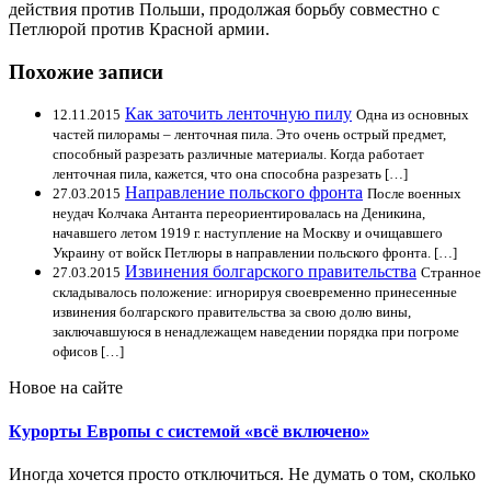
действия против Польши, продолжая борьбу совместно с
Петлюрой против Красной армии.
Похожие записи
Как заточить ленточную пилу
12.11.2015
Одна из основных
частей пилорамы – ленточная пила. Это очень острый предмет,
способный разрезать различные материалы. Когда работает
ленточная пила, кажется, что она способна разрезать […]
Направление польского фронта
27.03.2015
После военных
неудач Колчака Антанта переориентировалась на Деникина,
начавшего летом 1919 г. наступление на Москву и очищавшего
Украину от войск Петлюры в направлении польского фронта. […]
Извинения болгарского правительства
27.03.2015
Странное
складывалось положение: игнорируя своевременно принесенные
извинения болгарского правительства за свою долю вины,
заключавшуюся в ненадлежащем наведении порядка при погроме
офисов […]
Новое на сайте
Курорты Европы с системой «всё включено»
Иногда хочется просто отключиться. Не думать о том, сколько