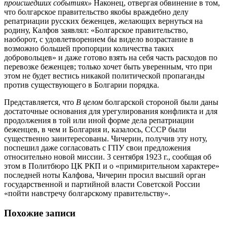
происшедших событиях»
Наконец, отвергая обвинение в том,
что болгарское правительство якобы враждебно делу
репатриации русских беженцев, желающих вернуться на
родину, Калфов заявлял: «Болгарское правительство,
наоборот, с удовлетворением бы видело возрастание в
возможно большей пропорции количества таких
добровольцев» и даже готово взять на себя часть расходов по
перевозке беженцев; только хочет быть уверенным, что при
этом не будет вестись никакой политической пропаганды
против существующего в Болгарии порядка.
Представляется, что
В целом
болгарской стороной были даны
достаточные основания для урегулирования конфликта и для
продолжения в той или иной форме дела репатриации
беженцев, в чем и Болгария и, казалось, СССР были
существенно заинтересованы. Чичерин, получив эту ноту,
поспешил даже согласовать с ГПУ свои предложения
относительно новой миссии. 3 сентября 1923 г., сообщая об
этом в Политбюро ЦК РКП и о «примирительном характере»
последней ноты Калфова, Чичерин просил высший орган
государственной и партийной власти Советской России
«пойти навстречу болгарскому правительству».
Похожие записи