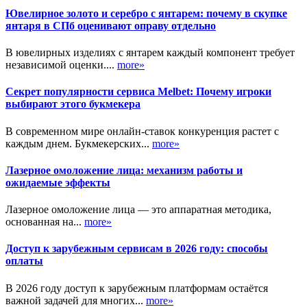
Ювелирное золото и серебро с янтарем: почему в скупке
янтаря в СПб оценивают оправу отдельно
В ювелирных изделиях с янтарем каждый компонент требует
независимой оценки....
more»
Секрет популярности сервиса Melbet: Почему игроки
выбирают этого букмекера
В современном мире онлайн-ставок конкуренция растет с
каждым днем. Букмекерских...
more»
Лазерное омоложение лица: механизм работы и
ожидаемые эффекты
Лазерное омоложение лица — это аппаратная методика,
основанная на...
more»
Доступ к зарубежным сервисам в 2026 году: способы
оплаты
В 2026 году доступ к зарубежным платформам остаётся
важной задачей для многих...
more»