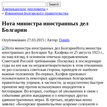
Американские дипломаты
»
«
Извинения болгарского правительства
Нота министра иностранных дел
Болгарии
Опубликовано
27.03.2015
|
Автор:
Dalalis
Нота министра
иностранных дел Болгарии Хр. Калфова от 25 августа 1923 г.,
на наш взгляд, в основном отвечала предъявленным
Советской Россией требованиям. Поскольку в последующие
годы на нее как на неудовлетворительную в этом отношении
не раз ссылалась советская сторона, приведем ее наиболее
важные положения. Во-первых, Калфов признавал
основательность некоторых адресованных болгарскому
правительству упреков, в частности,
за недостаточно быстрое
принятие мер против вспыхнувших инцидентов и
беспорядков. Во-вторых, сообщал об увольнении в связи с
событиями десяти жандармов и о некоторых других
административных мерах. В-третьих, недвусмысленно
заявлял:
«Болгарское правительство искренне сожалеет о