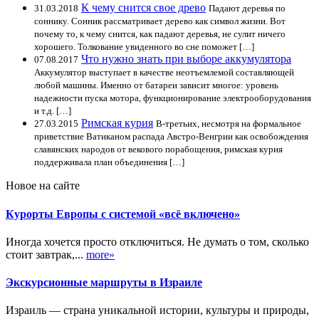
К чему снится свое древо
31.03.2018
Падают деревья по
соннику. Сонник рассматривает дерево как символ жизни. Вот
почему то, к чему снится, как падают деревья, не сулит ничего
хорошего. Толкование увиденного во сне поможет […]
Что нужно знать при выборе аккумулятора
07.08.2017
Аккумулятор выступает в качестве неотъемлемой составляющей
любой машины. Именно от батареи зависит многое: уровень
надежности пуска мотора, функционирование электрооборудования
и т.д. […]
Римская курия
27.03.2015
В-третьих, несмотря на формальное
приветствие Ватиканом распада Австро-Венгрии как освобождения
славянских народов от векового порабощения, римская курия
поддерживала план объединения […]
Новое на сайте
Курорты Европы с системой «всё включено»
Иногда хочется просто отключиться. Не думать о том, сколько
стоит завтрак,...
more»
Экскурсионные маршруты в Израиле
Израиль — страна уникальной истории, культуры и природы,