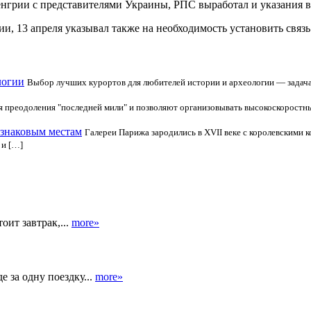
Венгрии с представителями Украины, РПС выработал и указания 
и, 13 апреля указывал также на необходимость установить связь
логии
Выбор лучших курортов для любителей истории и археологии — задача 
я преодоления "последней мили" и позволяют организовывать высокоскоростн
 знаковым местам
Галереи Парижа зародились в XVII веке с королевскими
 и […]
оит завтрак,...
more»
 за одну поездку...
more»