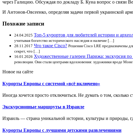
через Галицию. Обсуждая по докладу Б. Куна вопрос о связи 
И Антонов-Овсеенко, определяя задачи первой украинской арми
Похожие записи
Топ-5 курортов для любителей истории и архео
24.04.2025
учитывая богатство исторического наследия и наличие […]
Что такое Cisco?
28.11.2017
Решения Cisco LRE предназначены дл
секрет, что […]
Художественные галереи Парижа: экскурсия по
16.01.2026
революции. Они стали центрами вдохновения: художники вроде Моне
Новое на сайте
Курорты Европы с системой «всё включено»
Иногда хочется просто отключиться. Не думать о том, сколько ст
Экскурсионные маршруты в Израиле
Израиль — страна уникальной истории, культуры и природы, где
Курорты Европы с лучшими детскими развлечениями