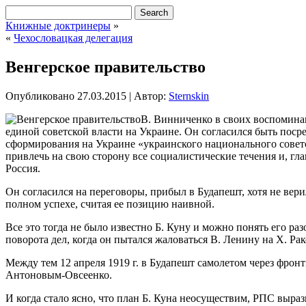
Книжные доктринеры
»
«
Чехословацкая делегация
Венгерское правительство
Опубликовано
27.03.2015
|
Автор:
Sternskin
В. Винниченко в своих воспоминан
единой советской власти на Украине. Он согласился быть по
сформирования на Украине «украинского национального совет
привлечь на свою сторону все социалистические течения и, г
Россия.
Он согласился на переговоры, прибыл в Будапешт, хотя не вери
полном успехе, считая ее позицию наивной.
Все это тогда не было известно Б. Куну и можно понять его р
поворота дел, когда он пытался жаловаться В. Ленину на X. Рак
Между тем 12 апреля 1919 г. в Будапешт самолетом через фро
Антоновым-Овсеенко.
И когда стало ясно, что план Б. Куна неосуществим, РПС выр