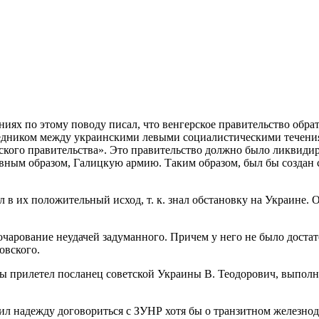
иях по этому поводу писал, что венгерское правительство обра
средником между украинскими левыми социалистическими течени
ского правительства». Это правительство должно было ликвиди
лавным образом, Галицкую армию. Таким образом, был бы создан
л в их положительный исход, т. к. знал обстановку на Украине.
азочарование неудачей задуманного. Причем у него не было дост
овского.
нты прилетел посланец советской Украины В. Теодорович, выполн
азил надежду договориться с ЗУНР хотя бы о транзитном желез