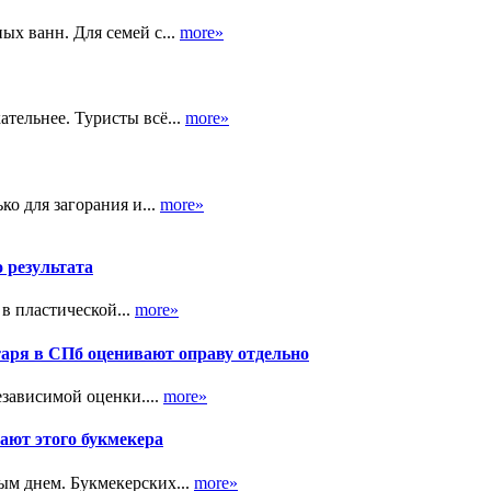
ых ванн. Для семей с...
more»
тельнее. Туристы всё...
more»
ко для загорания и...
more»
о результата
в пластической...
more»
таря в СПб оценивают оправу отдельно
зависимой оценки....
more»
ают этого букмекера
ым днем. Букмекерских...
more»