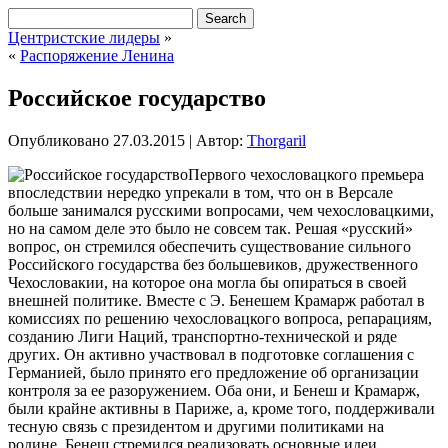
Центристские лидеры
»
«
Распоряжение Ленина
Российское государство
Опубликовано
27.03.2015
|
Автор:
Thorgaril
Первого чехословацкого премьера
впоследствии нередко упрекали в том, что он в Версале
больше занимался русскими вопросами, чем чехословацкими,
но на самом деле это было не совсем так. Решая «русский»
вопрос, он стремился обеспечить существование сильного
Российского государства без большевиков, дружественного
Чехословакии, на которое она могла бы опираться в своей
внешней политике. Вместе с Э. Бенешем Крамарж
работал в
комиссиях по решению чехословацкого вопроса, репарациям,
созданию Лиги Наций, транспортно-технической и ряде
других. Он активно участвовал в подготовке соглашения с
Германией, было принято его предложение об организации
контроля за ее разоружением. Оба они, и Бенеш и Крамарж,
были крайне активны в Париже, а, кроме того, поддерживали
тесную связь с президентом и другими политиками на
родине. Бенеш стремился реализовать основные идеи