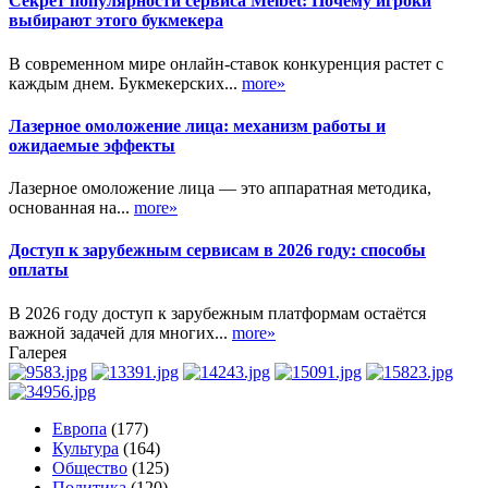
Секрет популярности сервиса Melbet: Почему игроки
выбирают этого букмекера
В современном мире онлайн-ставок конкуренция растет с
каждым днем. Букмекерских...
more»
Лазерное омоложение лица: механизм работы и
ожидаемые эффекты
Лазерное омоложение лица — это аппаратная методика,
основанная на...
more»
Доступ к зарубежным сервисам в 2026 году: способы
оплаты
В 2026 году доступ к зарубежным платформам остаётся
важной задачей для многих...
more»
Галерея
Европа
(177)
Культура
(164)
Общество
(125)
Политика
(120)