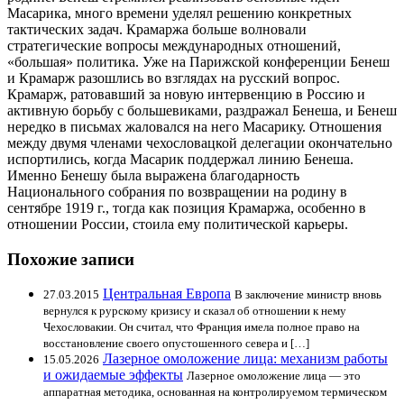
Масарика, много времени уделял решению конкретных
тактических задач. Крамаржа больше волновали
стратегические вопросы международных отношений,
«большая» политика. Уже на Парижской конференции Бенеш
и Крамарж разошлись во взглядах на русский вопрос.
Крамарж, ратовавший за новую интервенцию в Россию и
активную борьбу с большевиками, раздражал Бенеша, и Бенеш
нередко в письмах жаловался на него Масарику. Отношения
между двумя членами чехословацкой делегации окончательно
испортились, когда Масарик поддержал линию Бенеша.
Именно Бенешу была выражена благодарность
Национального собрания по возвращении на родину в
сентябре 1919 г., тогда как позиция Крамаржа, особенно в
отношении России, стоила ему политической карьеры.
Похожие записи
Центральная Европа
27.03.2015
В заключение министр вновь
вернулся к рурскому кризису и сказал об отношении к нему
Чехословакии. Он считал, что Франция имела полное право на
восстановление своего опустошенного севера и […]
Лазерное омоложение лица: механизм работы
15.05.2026
и ожидаемые эффекты
Лазерное омоложение лица — это
аппаратная методика, основанная на контролируемом термическом