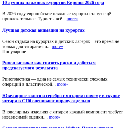
10 лучших пляжных курортов Европы 2026 года
В 2026 году европейские пляжные курорты станут ещё
привлекательнее. Туристы всё...
more»
Лучшая детская анимация на курортах
Сезон отдыха на курортах и детских лагерях – это время не
только для загорания и...
more»
Популярное
Ринопластика: как снизить риски и добиться
предсказуемого результата
Ринопластика — одна из самых технически сложных
операций в пластической...
more»
Ювелирное золото и серебро с янтарем: почему в скупке
янтаря в СПб оценивают оправу отдельно
В ювелирных изделиях с янтарем каждый компонент требует
независимой оценки....
more»