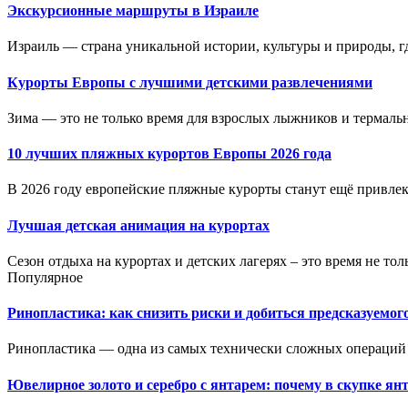
Экскурсионные маршруты в Израиле
Израиль — страна уникальной истории, культуры и природы, где
Курорты Европы с лучшими детскими развлечениями
Зима — это не только время для взрослых лыжников и термальн
10 лучших пляжных курортов Европы 2026 года
В 2026 году европейские пляжные курорты станут ещё привлека
Лучшая детская анимация на курортах
Сезон отдыха на курортах и детских лагерях – это время не толь
Популярное
Ринопластика: как снизить риски и добиться предсказуемог
Ринопластика — одна из самых технически сложных операций 
Ювелирное золото и серебро с янтарем: почему в скупке ян