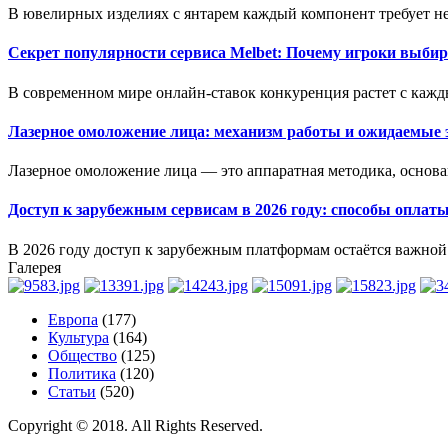
В ювелирных изделиях с янтарем каждый компонент требует не
Секрет популярности сервиса Melbet: Почему игроки выбир
В современном мире онлайн-ставок конкуренция растет с кажд
Лазерное омоложение лица: механизм работы и ожидаемые
Лазерное омоложение лица — это аппаратная методика, основан
Доступ к зарубежным сервисам в 2026 году: способы оплат
В 2026 году доступ к зарубежным платформам остаётся важной 
Галерея
Европа
(177)
Культура
(164)
Общество
(125)
Политика
(120)
Статьи
(520)
Copyright © 2018. All Rights Reserved.