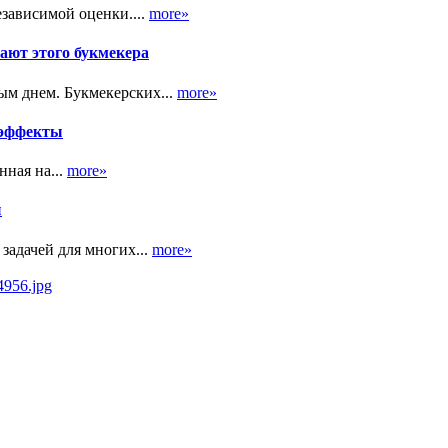
зависимой оценки....
more»
ают этого букмекера
ым днем. Букмекерских...
more»
 эффекты
ная на...
more»
ы
задачей для многих...
more»