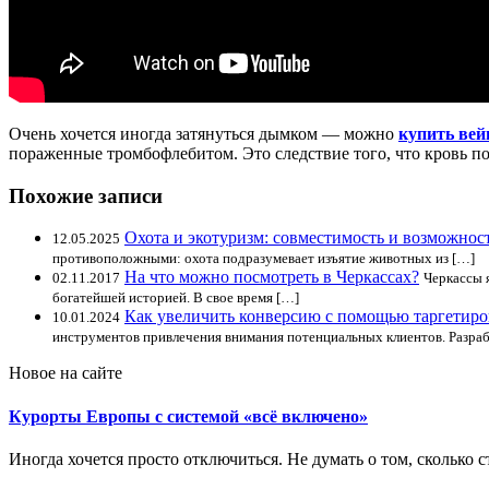
Очень хочется иногда затянуться дымком — можно
купить вей
пораженные тромбофлебитом. Это следствие того, что кровь п
Похожие записи
Охота и экотуризм: совместимость и возможнос
12.05.2025
противоположными: охота подразумевает изъятие животных из […]
На что можно посмотреть в Черкассах?
02.11.2017
Черкассы 
богатейшей историей. В свое время […]
Как увеличить конверсию с помощью таргетир
10.01.2024
инструментов привлечения внимания потенциальных клиентов. Разраб
Новое на сайте
Курорты Европы с системой «всё включено»
Иногда хочется просто отключиться. Не думать о том, сколько ст