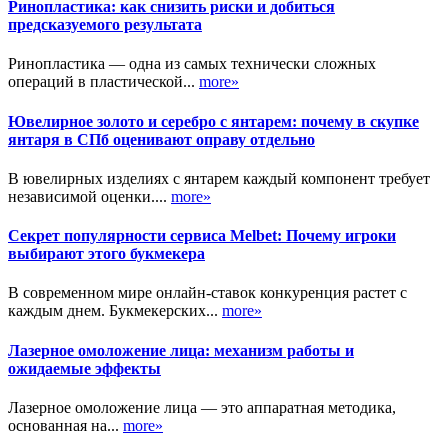
Ринопластика: как снизить риски и добиться
предсказуемого результата
Ринопластика — одна из самых технически сложных
операций в пластической...
more»
Ювелирное золото и серебро с янтарем: почему в скупке
янтаря в СПб оценивают оправу отдельно
В ювелирных изделиях с янтарем каждый компонент требует
независимой оценки....
more»
Секрет популярности сервиса Melbet: Почему игроки
выбирают этого букмекера
В современном мире онлайн-ставок конкуренция растет с
каждым днем. Букмекерских...
more»
Лазерное омоложение лица: механизм работы и
ожидаемые эффекты
Лазерное омоложение лица — это аппаратная методика,
основанная на...
more»