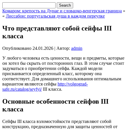
Комаром: крепость на Дунае и словацко-венгерская граница
»
«
Лиссабон: португальская душа в каждом переулке
Что представляют собой сейфы III
класса
Опубликовано
24.01.2026
|
Автор:
admin
У любого человека есть ценности, вещи и предметы, которые
он хотел бы скрыть от посторонних глаз. В этом случае стоит
задуматься о приобретении сейфа. Каждой модели
присваивается определенный класс, которому она
соответствует. Для домашнего использования оптимальным
вариантом являются сейфы
http://volgograd-
safe.ru/catalog/seyfyi/
III класса.
Основные особенности сейфов III
класса
Сейфы III класса взломостойкости представляют собой
конструкцию, предназначенную для защиты ценностей от