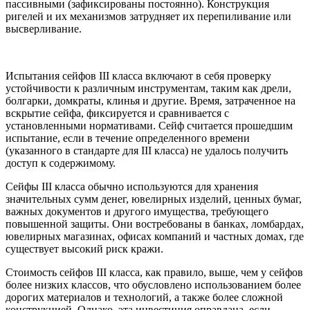
пассивными (зафиксированы постоянно). Конструкция
ригелей и их механизмов затрудняет их перепиливание или
высверливание.
Испытания сейфов III класса включают в себя проверку
устойчивости к различным инструментам, таким как дрели,
болгарки, домкраты, клинья и другие. Время, затраченное на
вскрытие сейфа, фиксируется и сравнивается с
установленными нормативами. Сейф считается прошедшим
испытание, если в течение определенного времени
(указанного в стандарте для III класса) не удалось получить
доступ к содержимому.
Сейфы III класса обычно используются для хранения
значительных сумм денег, ювелирных изделий, ценных бумаг,
важных документов и другого имущества, требующего
повышенной защиты. Они востребованы в банках, ломбардах,
ювелирных магазинах, офисах компаний и частных домах, где
существует высокий риск кражи.
Стоимость сейфов III класса, как правило, выше, чем у сейфов
более низких классов, что обусловлено использованием более
дорогих материалов и технологий, а также более сложной
конструкцией. Однако, эта инвестиция оправдана, если