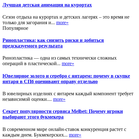
Лучшая детская анимация на курортах
Сезон отдыха на курортах и детских лагерях – это время не
только для загорания и...
more»
Популярное
Ринопластика: как снизить риски и добиться
предсказуемого результата
Ринопластика — одна из самых технически сложных
операций в пластической...
more»
Ювелирное золото и серебро с янтарем: почему в скупке
янтаря в СПб оценивают оправу отдельно
В ювелирных изделиях с янтарем каждый компонент требует
независимой оценки....
more»
Секрет популярности сервиса Melbet: Почему игроки
выбирают этого букмекера
В современном мире онлайн-ставок конкуренция растет с
каждым днем. Букмекерских...
more»