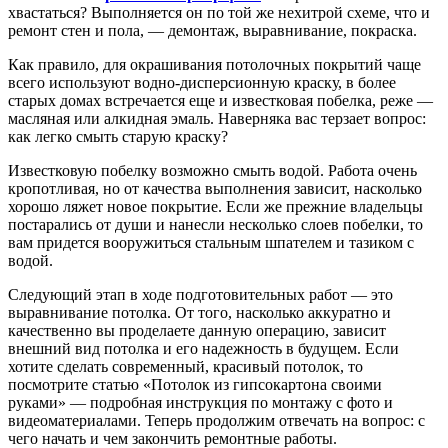
хвастаться? Выполняется он по той же нехитрой схеме, что и
ремонт стен и пола, — демонтаж, выравнивание, покраска.
Как правило, для окрашивания потолочных покрытий чаще
всего используют водно-дисперсионную краску, в более
старых домах встречается еще и известковая побелка, реже —
масляная или алкидная эмаль. Наверняка вас терзает вопрос:
как легко смыть старую краску?
Известковую побелку возможно смыть водой. Работа очень
кропотливая, но от качества выполнения зависит, насколько
хорошо ляжет новое покрытие. Если же прежние владельцы
постарались от души и нанесли несколько слоев побелки, то
вам придется вооружиться стальным шпателем и тазиком с
водой.
Следующий этап в ходе подготовительных работ — это
выравнивание потолка. От того, насколько аккуратно и
качественно вы проделаете данную операцию, зависит
внешний вид потолка и его надежность в будущем. Если
хотите сделать современный, красивый потолок, то
посмотрите статью «Потолок из гипсокартона своими
руками» — подробная инструкция по монтажу с фото и
видеоматериалами. Теперь продолжим отвечать на вопрос: с
чего начать и чем закончить ремонтные работы.