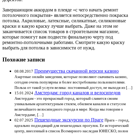
Завершающим аккордом в плеяде «с чего начать ремонт
потолочного покрытия» является непосредственно покраска
потолка. Акриловые, латексные, силикатные, силиконовые
краски и какую краску лучше выбрать. Даже на этом не
заканчивается список товаров в строительном магазине,
которые помогут вам подвести финальную черту под
ремонтно-потолочными работами. Смотрите какую краску
выбрать для потолка в зависимости от нужд.
Похожие записи
Преимущества скачанной версии казино
08.08.2017
Азартные онлайн заведения, которые позволяют скачивать казино,
сегодня очень популярны и более востребованы пользователями.
Польза от такой услуги велика: постоянный доступ, не выходя из […]
Амстердам: город каналов и велосипедов
15.01.2024
Амстердам - это прекрасный город, который славится своим
уникальным архитектурным стилем, обилием каналов и статусом
величайшего велосипедного города в мире. Когда мы говорим о
Амстердаме, […]
Пешеходные экскурсии по Праге
02.07.2025
Прага – город,
идеально подходящий для пешеходных прогулок. Ее исторический
центр, внесенный в список Всемирного наследия ЮНЕСКО, полон