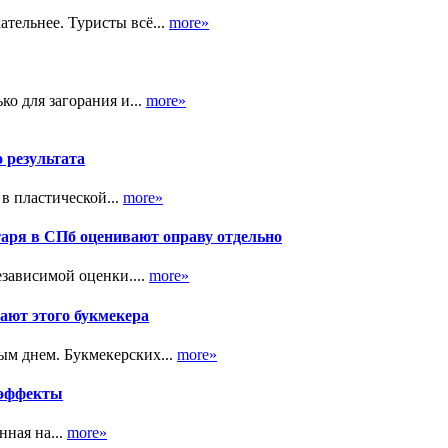
тельнее. Туристы всё...
more»
ко для загорания и...
more»
о результата
в пластической...
more»
таря в СПб оценивают оправу отдельно
зависимой оценки....
more»
ают этого букмекера
ым днем. Букмекерских...
more»
 эффекты
ная на...
more»