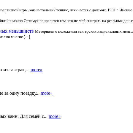
портивной игры, как настольный теннис, начинается с далекого 1901 г. Именно 
Онлайн казино Оптимус понравится тем, кто не любит играть на реальные деньг
ьных меньшинств
Материалы о положении венгерских национальных меньш
лал во многие […]
оит завтрак,...
more»
 за одну поездку...
more»
ых ванн. Для семей с...
more»