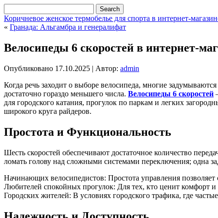
Коричневое женское термобелье для спорта в интернет-магазине
«
Гранада: Альгамбра и генералифат
Велосипеды 6 скоростей в интернет-маг
Опубликовано
17.10.2025
|
Автор:
admin
Когда речь заходит о выборе велосипеда, многие задумываются 
достаточно гораздо меньшего числа.
Велосипеды 6 скоростей
—
для городского катания, прогулок по паркам и легких загород
широкого круга райдеров.
Простота и Функциональность
Шесть скоростей обеспечивают достаточное количество переда
ломать голову над сложными системами переключения; одна за
Начинающих велосипедистов: Простота управления позволяет с
Любителей спокойных прогулок: Для тех, кто ценит комфорт и н
Городских жителей: В условиях городского трафика, где часты
Надежность и Доступность