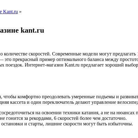
 Kant.ru
»
азине kant.ru
о количестве скоростей. Современные модели могут предлагать 18,
 это прекрасный пример оптимального баланса между простото
ных поездок. Интернет-магазин Kant.ru предлагает хороший выбо
ч, чтобы комфортно преодолевать умеренные подъемы и развива
дняя кассета и один переключатель делают управление велосип
осредоточиться на освоении техники катания, а не на нюансах 
е гонится за рекордами, 6 скоростей более чем достаточно.
е остановки и старты, лишние скорости могут быть избыточны.