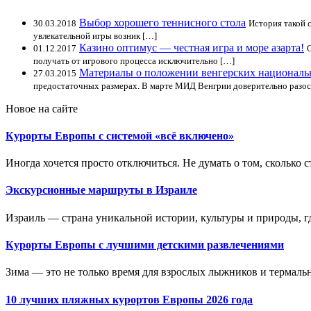
Выбор хорошего теннисного стола
30.03.2018
История такой с
увлекательной игры возник […]
Казино оптимус — честная игра и море азарта!
01.12.2017
получать от игрового процесса исключительно […]
Материалы о положении венгерских национал
27.03.2015
предостаточных размерах. В марте МИД Венгрии доверительно разос
Новое на сайте
Курорты Европы с системой «всё включено»
Иногда хочется просто отключиться. Не думать о том, сколько ст
Экскурсионные маршруты в Израиле
Израиль — страна уникальной истории, культуры и природы, где
Курорты Европы с лучшими детскими развлечениями
Зима — это не только время для взрослых лыжников и термальн
10 лучших пляжных курортов Европы 2026 года