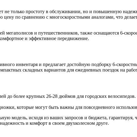
т не только простоту в обслуживании, но и повышенную надежн
ю цену по сравнению с многоскоростными аналогами, что делает
ей мегаполисов и путешественников, также оснащаются 6-скоро
 комфортное и эффективное передвижение.
тивного инвентаря и предлагает достойную подборку 6-скоростн
компактных складных вариантов для ежедневных поездок на рабо
ей до более крупных 26-28 дюймов для городских велосипедов.
дножки, которые могут быть важны для повседневного использо
ьную модель, исходя из ваших запросов и бюджета, гарантируя, ч
 надежность и комфорт в своем двухколесном друге.