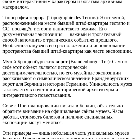
своим интерактивным характером и богатым архивным
материалом.
Топография террора (Topographie des Terrors): Этот музей,
расположенный на месте бывшей штаб-квартиры гестапо и
СС, посвящён истории нацистского режима. Его
документальная экспозиция — важный и трогательный
способ напомнить о трагических событиях прошлого.
Необычность музея в его расположении и использовании
пространства бывшей штаб-квартиры как части экспозиции.
Музей Бранденбургских ворот (Brandenburger Tor): Сам по
себе этот объект является исторической
достопримечательностью, но его музейные экспозиции
рассказывают о символическом значении Бранденбургских
ворот для Берлина и истории Германии. Уникальность музея
заключается в сочетании исторической архитектуры и
интерактивного повествования.
Совет: При планировании визита в Берлин, обязательно
обратите внимание на официальные сайты музеев. Часы
работы, стоимость билетов и наличие специальных
экспозиций могут меняться.
Эти примеры — лишь небольшая часть уникальных музеев
Берлина. Город полон скрытых жемчужин, каждая из которых