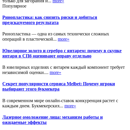
только для загорания и...
more»
Популярное
Ринопластика: как снизить риски и добиться
предсказуемого результата
Ринопластика — одна из самых технически сложных
операций в пластической...
more»
Ювелирное золото и серебро с янтарем: почему в скупке
янтаря в СПб оценивают оправу отдельно
В ювелирных изделиях с янтарем каждый компонент требует
независимой оценки....
more»
Секрет популярности сервиса Melbet: Почему игроки
выбирают этого букмекера
В современном мире онлайн-ставок конкуренция растет с
каждым днем. Букмекерских...
more»
Лазерное омоложение лица: механизм работы и
ожидаемые эффекты