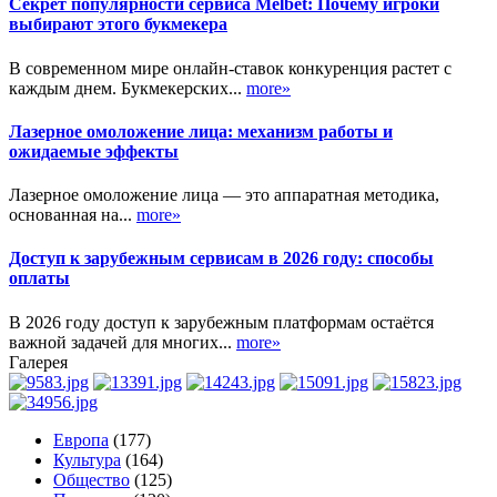
Секрет популярности сервиса Melbet: Почему игроки
выбирают этого букмекера
В современном мире онлайн-ставок конкуренция растет с
каждым днем. Букмекерских...
more»
Лазерное омоложение лица: механизм работы и
ожидаемые эффекты
Лазерное омоложение лица — это аппаратная методика,
основанная на...
more»
Доступ к зарубежным сервисам в 2026 году: способы
оплаты
В 2026 году доступ к зарубежным платформам остаётся
важной задачей для многих...
more»
Галерея
Европа
(177)
Культура
(164)
Общество
(125)