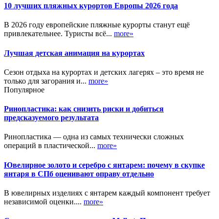
10 лучших пляжных курортов Европы 2026 года
В 2026 году европейские пляжные курорты станут ещё
привлекательнее. Туристы всё...
more»
Лучшая детская анимация на курортах
Сезон отдыха на курортах и детских лагерях – это время не
только для загорания и...
more»
Популярное
Ринопластика: как снизить риски и добиться
предсказуемого результата
Ринопластика — одна из самых технически сложных
операций в пластической...
more»
Ювелирное золото и серебро с янтарем: почему в скупке
янтаря в СПб оценивают оправу отдельно
В ювелирных изделиях с янтарем каждый компонент требует
независимой оценки....
more»