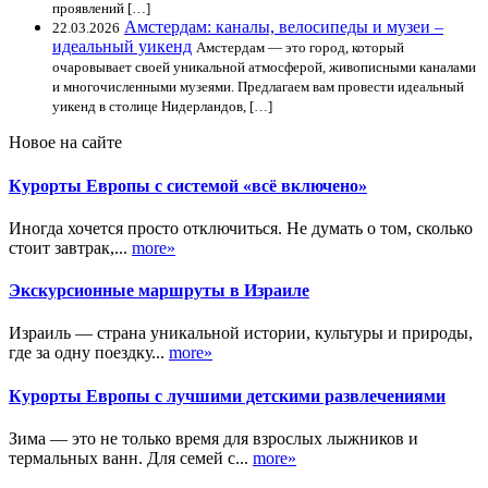
проявлений […]
Амстердам: каналы, велосипеды и музеи –
22.03.2026
идеальный уикенд
Амстердам — это город, который
очаровывает своей уникальной атмосферой, живописными каналами
и многочисленными музеями. Предлагаем вам провести идеальный
уикенд в столице Нидерландов, […]
Новое на сайте
Курорты Европы с системой «всё включено»
Иногда хочется просто отключиться. Не думать о том, сколько
стоит завтрак,...
more»
Экскурсионные маршруты в Израиле
Израиль — страна уникальной истории, культуры и природы,
где за одну поездку...
more»
Курорты Европы с лучшими детскими развлечениями
Зима — это не только время для взрослых лыжников и
термальных ванн. Для семей с...
more»