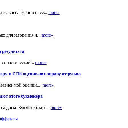
тельнее. Туристы всё...
more»
ко для загорания и...
more»
о результата
в пластической...
more»
таря в СПб оценивают оправу отдельно
зависимой оценки....
more»
ают этого букмекера
ым днем. Букмекерских...
more»
 эффекты