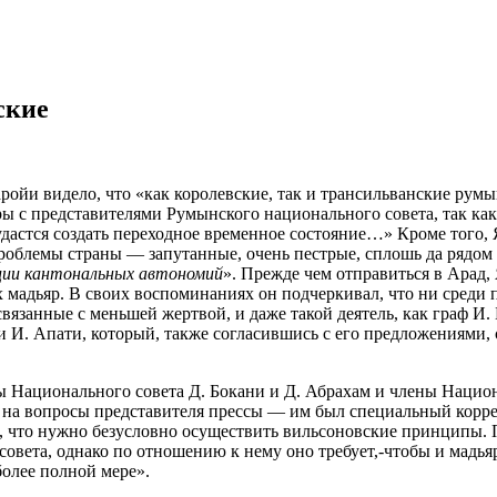
ские
ройи видело, что «как королевские, так и трансильванские рум
 с представителями Румынского национального совета, так как
удастся создать переходное временное состояние…»
Кроме того, 
роблемы страны — запутанные, очень пестрые, сплошь да рядо
ции кантональных автономий
». Прежде чем отправиться в Арад,
мадьяр. В своих воспоминаниях он подчеркивал, что ни среди п
вязанные с меньшей жертвой, и даже такой деятель, как граф И
 И. Апати, который, также согласившись с его предложениями, 
ены Национального совета Д. Бокани и Д. Абрахам и члены Наци
ая на вопросы представителя прессы — им был специальный корр
ва, что нужно безусловно осуществить вильсоновские принципы. 
вета, однако по отношению к нему оно требует,-чтобы и мадьяр
олее полной мере».