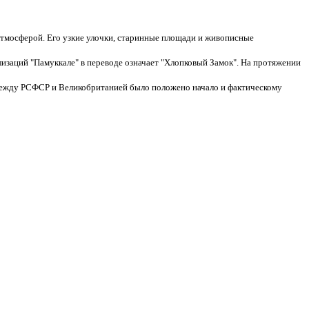
атмосферой. Его узкие улочки, старинные площади и живописные
лизаций "Памуккале" в переводе означает "Хлопковый Замок". На протяжении
а между РСФСР и Великобританией было положено начало и фактическому