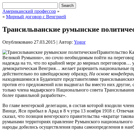
Американский профессор
»
«
Мирный договор с Венгрией
Трансильванские румынские политиче
Опубликовано
27.03.2015
|
Автор:
Yogor
Правительство Ка
Великой Румынии», но сочло необходимым пойти на переговоры
надежда на то, что по крайней мере до мирных переговоров… 
демократическая Венгрия… желает разрешить национальные п
действительно по швейцарскому образцу,
На основе конфедера
находившимися в Будапеште представителями трансильванских 
против его предложений или выдвигал бы вместо них другие, с
только члена мадьярского Национального совета Трансильвании
более правильной разработке».
Во главе венгерской делегации, в состав которой входили чл
Винце, Яси прибыл в Арад в 8 ч утра 13 ноября 1918 г. Отвеч
сказал, что позиция венгерского правительства «вкратце тако
румынами территориях правление Румынского национального со
народы добились осуществления права самоопределения в наиб