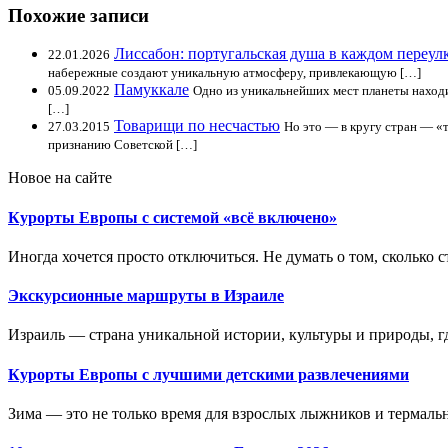
Похожие записи
Лиссабон: португальская душа в каждом переул
22.01.2026
набережные создают уникальную атмосферу, привлекающую […]
Памуккале
05.09.2022
Одно из уникальнейших мест планеты находи
[…]
Товарищи по несчастью
27.03.2015
Но это — в кругу стран — «
признанию Советской […]
Новое на сайте
Курорты Европы с системой «всё включено»
Иногда хочется просто отключиться. Не думать о том, сколько ст
Экскурсионные маршруты в Израиле
Израиль — страна уникальной истории, культуры и природы, где
Курорты Европы с лучшими детскими развлечениями
Зима — это не только время для взрослых лыжников и термальн