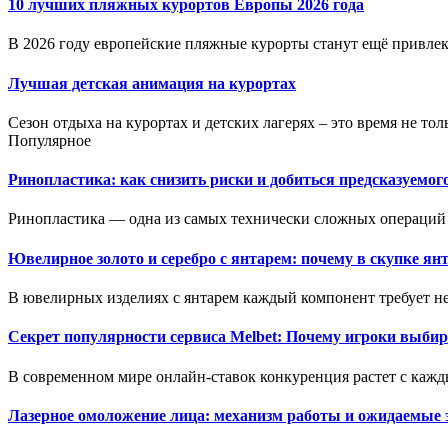
10 лучших пляжных курортов Европы 2026 года
В 2026 году европейские пляжные курорты станут ещё привлека
Лучшая детская анимация на курортах
Сезон отдыха на курортах и детских лагерях – это время не толь
Популярное
Ринопластика: как снизить риски и добиться предсказуемог
Ринопластика — одна из самых технически сложных операций 
Ювелирное золото и серебро с янтарем: почему в скупке ян
В ювелирных изделиях с янтарем каждый компонент требует не
Секрет популярности сервиса Melbet: Почему игроки выбир
В современном мире онлайн-ставок конкуренция растет с кажд
Лазерное омоложение лица: механизм работы и ожидаемые