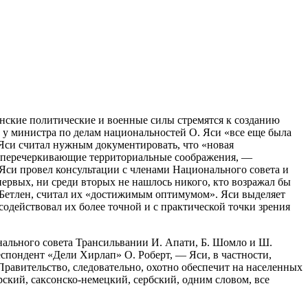
ынские политические и военные силы стремятся к созданию
 у министра по делам национальностей О. Яси «все еще была
Яси считал нужным документировать, что «новая
м перечеркивающие территориальные соображения, —
 Яси провел консультации с членами Национального совета и
ервых, ни среди вторых не нашлось никого, кто возражал бы
. Бетлен, считал их «достижимым оптимумом». Яси выделяет
содействовал их более точной и с практической точки зрения
онального совета Трансильвании И. Апати, Б. Шомло и Ш.
еспондент «Дели Хирлап» О. Роберт, — Яси, в частности,
Правительство, следовательно, охотно обеспечит на населенных
ский, саксонско-немецкий, сербский, одним словом, все