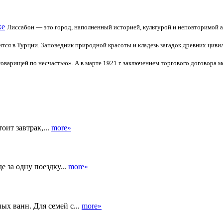
ке
Лиссабон — это город, наполненный историей, культурой и неповторимой 
тся в Турции. Заповедник природной красоты и кладезь загадок древних циви
товарищей по несчастью». А в марте 1921 г. заключением торгового договор
оит завтрак,...
more»
 за одну поездку...
more»
ых ванн. Для семей с...
more»