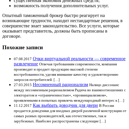
существенная экономия денежных средств;
возможность получения дополнительных услуг.
Опытный таможенный брокер быстро реагирует на
возникающие трудности, находит нестандартные решения, в
совершенстве знает законодательство. Все услуги, которые
оказывает представитель, должны быть прописаны в
договоре.
Похожие записи
Очки виртуальной реальности — современное
07.08.2017
развлечение
Отвечая требованиям современности, компания
производит и продает продукцию высокой степени
востребованности, уделяя внимание качеству и удовлетворению
запросов потребителей. […]
Несомненный рационализм
27.03.2015
Налицо диссонанс
между несомненным рационализмом Радича во взаимоотношениях с
электоратом и «ограниченностью», «провинциализмом»,
проявленными в попытках привлечь международный интерес к […]
Как выбрать доводчик для двери
11.12.2017
В России
продается доводчики для входных дверей различной конструкции от
самых разных производителей, как отечественных, так и
зарубежных. Наиболее распространены следующие […]