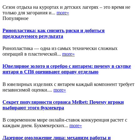
Сезон отдыха на курортах и детских лагерях – это время не
только для загорания и...
more»
Популярное
Ринопластика: как снизить риски и добиться
предсказуемого результата
Ринопластика — одна из самых технически сложных
операций в пластической...
more»
Ювелирное золото и серебро с янтарем: почему в скупке
янтаря в СПб оценивают оправу отдельно
В ювелирных изделиях с янтарем каждый компонент требует
независимой оценки....
more»
Секрет популярности сервиса Melbet: Почему игроки
выбирают этого букмекера
В современном мире онлайн-ставок конкуренция растет с
каждым днем. Букмекерских...
more»
Лазерное омоложение лица: механизм работы и