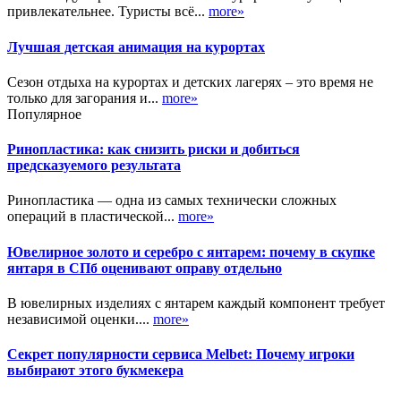
привлекательнее. Туристы всё...
more»
Лучшая детская анимация на курортах
Сезон отдыха на курортах и детских лагерях – это время не
только для загорания и...
more»
Популярное
Ринопластика: как снизить риски и добиться
предсказуемого результата
Ринопластика — одна из самых технически сложных
операций в пластической...
more»
Ювелирное золото и серебро с янтарем: почему в скупке
янтаря в СПб оценивают оправу отдельно
В ювелирных изделиях с янтарем каждый компонент требует
независимой оценки....
more»
Секрет популярности сервиса Melbet: Почему игроки
выбирают этого букмекера