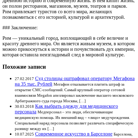
древнюю историю и современную жизнь. В нем кипит жизнь,
он полон ресторанов, магазинов, музеев, театров и парков.
Рим привлекает туристов со всего мира, желающих
познакомиться с его историей, культурой и архитектурой.
### Заключение:
Рим — уникальный город, воплощающий в себе величие и
красоту древнего мира. Он является живым музеем, в котором
можно прикоснуться к истории и почувствовать дух империи,
которая оставила неизгладимый след в мировой культуре.
Похожие записи
Суд столицы оштрафовал оператору Мегафона
27.02.2017
на 35 тыс. Рублей
Мегафон отказывается платить штраф за
открытие СМС-сообщений. Самый крупный оператор сотовой
взаимосвязи Megafon апеллировал заключение высшего московского
Арбитражного суда города Москвы, […]
Как выбрать одежду для медицинского
30.03.2018
персонала
Медперсонал – это люди, обеспечивающие
медицинскую помощь. Их внешний вид – «лицо» медучреждения.
Специальный наряд персонала позволяет различать специфическую
разницу между их […]
Современное искусство в Барселоне
10.07.2025
Барселона,