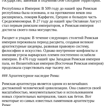
государство, завоевав и подчиняя себе соседние территории.
Республика и Империя: В 509 году до нашей эры Римская
республика была основана, и на протяжении веков она
расширялась, покоряя Карфаген, Грецию и большую часть
Средиземноморья. В 27 году до нашей эры Октавиан Август
стал первым римским императором, и Римская империя
достигла своего пика могущества.
Расцвет и упадок: В течение следующих столетий Римская
империя переживала период расцвета, создавая великие
архитектурные шедевры, развивая правовую систему,
философию и искусство. Однако внутренние конфликты и
внешняя угроза варварских племен постепенно ослабили
империю. В 476 году нашей эры Западная Римская империя
пала, но Византийская империя (Восточная Римская империя)
продолжала существовать еще тысячу лет.
### Архитектурное наследие Рима:
Римская архитектура является одним из величайших
достижений человеческой цивилизации. Она славится своей
масштабностью, монументальностью и использованием
новых строительных материалов, таких как бетон. Вот
некоторые из самых известных памятников архитектуры
Рима: