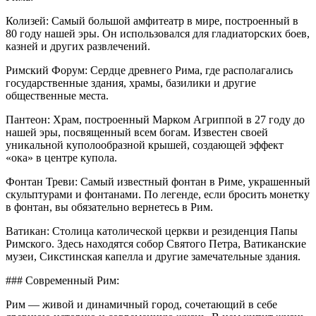
Колизей: Самый большой амфитеатр в мире, построенный в
80 году нашей эры. Он использовался для гладиаторских боев,
казней и других развлечений.
Римский Форум: Сердце древнего Рима, где располагались
государственные здания, храмы, базилики и другие
общественные места.
Пантеон: Храм, построенный Марком Агриппой в 27 году до
нашей эры, посвященный всем богам. Известен своей
уникальной куполообразной крышей, создающей эффект
«ока» в центре купола.
Фонтан Треви: Самый известный фонтан в Риме, украшенный
скульптурами и фонтанами. По легенде, если бросить монетку
в фонтан, вы обязательно вернетесь в Рим.
Ватикан: Столица католической церкви и резиденция Папы
Римского. Здесь находятся собор Святого Петра, Ватиканские
музеи, Сикстинская капелла и другие замечательные здания.
### Современный Рим:
Рим — живой и динамичный город, сочетающий в себе