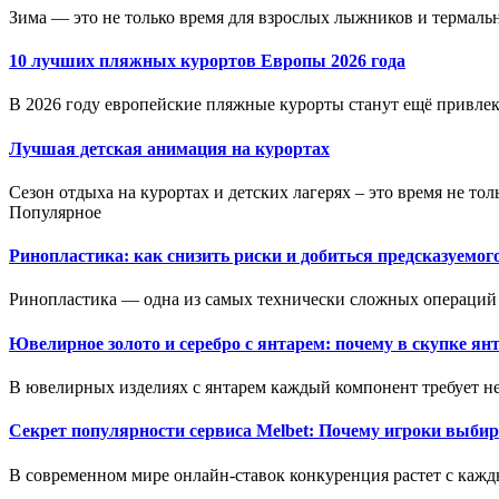
Зима — это не только время для взрослых лыжников и термальн
10 лучших пляжных курортов Европы 2026 года
В 2026 году европейские пляжные курорты станут ещё привлека
Лучшая детская анимация на курортах
Сезон отдыха на курортах и детских лагерях – это время не толь
Популярное
Ринопластика: как снизить риски и добиться предсказуемог
Ринопластика — одна из самых технически сложных операций 
Ювелирное золото и серебро с янтарем: почему в скупке ян
В ювелирных изделиях с янтарем каждый компонент требует не
Секрет популярности сервиса Melbet: Почему игроки выбир
В современном мире онлайн-ставок конкуренция растет с кажд