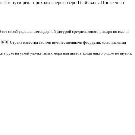
По пути река проходит через озеро Гвайяваль. После чего
Этот столб украшен легендарной фигурой средневекового рыцаря по имени
! 🇳🇴 Страна известна своими величественными фьордами, живописными
 в руке на узкой улочке, запах моря или цветов, когда никто рядом не шумит.