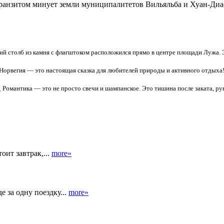
анзитом минует земли муниципалитетов Вильяльба и Хуан-Диас. 
й столб из камня с флагштоком расположился прямо в центре площади Лужа. 
Норвегия — это настоящая сказка для любителей природы и активного отдыха
х
Романтика — это не просто свечи и шампанское. Это тишина после заката, рука
оит завтрак,...
more»
 за одну поездку...
more»