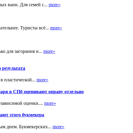
ых ванн. Для семей с...
more»
тельнее. Туристы всё...
more»
ко для загорания и...
more»
о результата
в пластической...
more»
таря в СПб оценивают оправу отдельно
зависимой оценки....
more»
ают этого букмекера
ым днем. Букмекерских...
more»