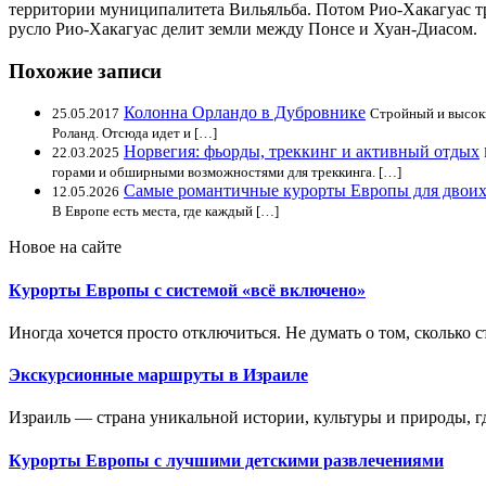
территории муниципалитета Вильяльба. Потом Рио-Хакагуас тр
русло Рио-Хакагуас делит земли между Понсе и Хуан-Диасом.
Похожие записи
Колонна Орландо в Дубровнике
25.05.2017
Стройный и высоки
Роланд. Отсюда идет и […]
Норвегия: фьорды, треккинг и активный отдых
22.03.2025
горами и обширными возможностями для треккинга. […]
Самые романтичные курорты Европы для двои
12.05.2026
В Европе есть места, где каждый […]
Новое на сайте
Курорты Европы с системой «всё включено»
Иногда хочется просто отключиться. Не думать о том, сколько ст
Экскурсионные маршруты в Израиле
Израиль — страна уникальной истории, культуры и природы, где
Курорты Европы с лучшими детскими развлечениями