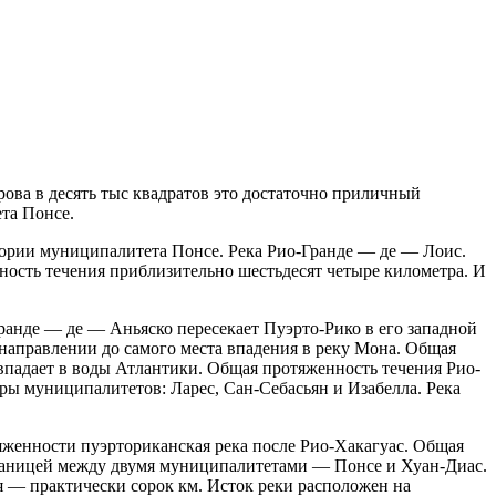
ова в десять тыс квадратов это достаточно приличный
ета Понсе.
тории муниципалитета Понсе. Река Рио-Гранде — де — Лоис.
нность течения приблизительно шестьдесят четыре километра. И
ранде — де — Аньяско пересекает Пуэрто-Рико в его западной
 направлении до самого места впадения в реку Мона. Общая
и впадает в воды Атлантики. Общая протяженность течения Рио-
ары муниципалитетов: Ларес, Сан-Себасьян и Изабелла. Река
яженности пуэрториканская река после Рио-Хакагуас. Общая
границей между двумя муниципалитетами — Понсе и Хуан-Диас.
я — практически сорок км. Исток реки расположен на