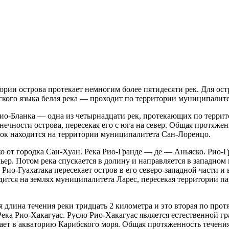
рии острова протекает немногим более пятидесяти рек. Для остр
нского языка белая река — проходит по территории муниципалит
 Рио-Бланка — одна из четырнадцати рек, протекающих по терри
ечности острова, пересекая его с юга на север. Общая протяже
сток находится на территории муниципалитета Сан-Лоренцо.
о от городка Сан-Хуан. Река Рио-Гранде — де — Аньяско. Рио-Г
ер. Потом река спускается в долину и направляется в западном
. Рио-Гуахатака пересекает остров в его северо-западной части 
одится на землях муниципалитета Ларес, пересекая территории п
длина течения реки тридцать 2 километра и это вторая по прот
Река Рио-Хакагуас. Русло Рио-Хакагуас является естественной 
дает в акваторию Карибского моря. Общая протяженность течени