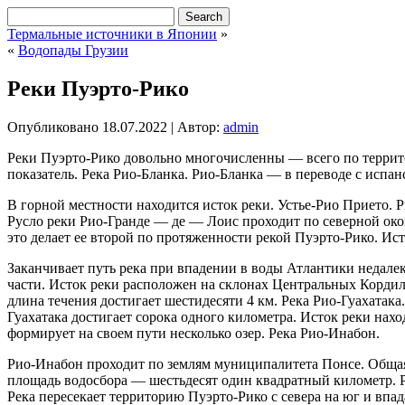
Термальные источники в Японии
»
«
Водопады Грузии
Реки Пуэрто-Рико
Опубликовано
18.07.2022
|
Автор:
admin
Реки Пуэрто-Рико довольно многочисленны — всего по террито
показатель. Река Рио-Бланка. Рио-Бланка — в переводе с испа
В горной местности находится исток реки. Устье-Рио Прието.
Русло реки Рио-Гранде — де — Лоис проходит по северной окон
это делает ее второй по протяженности рекой Пуэрто-Рико. И
Заканчивает путь река при впадении в воды Атлантики недалек
части. Исток реки расположен на склонах Центральных Кордиль
длина течения достигает шестидесяти 4 км. Река Рио-Гуахатака
Гуахатака достигает сорока одного километра. Исток реки нах
формирует на своем пути несколько озер. Река Рио-Инабон.
Рио-Инабон проходит по землям муниципалитета Понсе. Общая 
площадь водосбора — шестьдесят один квадратный километр. 
Река пересекает территорию Пуэрто-Рико с севера на юг и впа