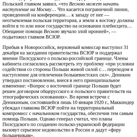
Польский главком заявил, «что
Весною может начать
наступление на Москву
… Что касается пограничной линии,
проведенной на конференции… к западу от нее —
неотъемлемая польская территория, а земли к востоку должны
войти в то или иное государство на основании плебисцита…
Обещание помощи
Весною
звучало злой иронией», —
подытожил главком ВСЮР.
Прибыв в Новороссийск, верховный комиссар выступил 31
декабря на заседании правительства ВСЮР и поддержал
мнение Пилсудского о польско-российской границе. Члены
кабинета согласились рассмотреть эту проблему «при условии
содействия со стороны Польши живой силой с… переходом в
наступление для отвлечения большевистских сил». Деникин
утвердил постановление, внеся в него принципиальное
изменение: «Вопрос о восточной границе Польши будет
решен договором общерусского и польского правительств на
этнографических основаниях». Во время встречи с
Деникиным, состоявшейся лишь 10 января 1920 г., Маккиндер
убеждал главкома ВСЮР пойти на территориальный
компромисс с начальником государства, обеспечив тем самым
помощь Польши. Однако генерал считал, что планы
Пилсудского по созданию польско-украинской федерации
вызовут серьезное недовольство в России и дадут «фору
большевикам».