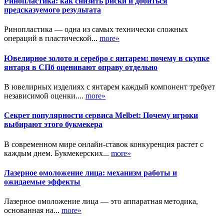
Ринопластика: как снизить риски и добиться
предсказуемого результата
Ринопластика — одна из самых технически сложных
операций в пластической...
more»
Ювелирное золото и серебро с янтарем: почему в скупке
янтаря в СПб оценивают оправу отдельно
В ювелирных изделиях с янтарем каждый компонент требует
независимой оценки....
more»
Секрет популярности сервиса Melbet: Почему игроки
выбирают этого букмекера
В современном мире онлайн-ставок конкуренция растет с
каждым днем. Букмекерских...
more»
Лазерное омоложение лица: механизм работы и
ожидаемые эффекты
Лазерное омоложение лица — это аппаратная методика,
основанная на...
more»