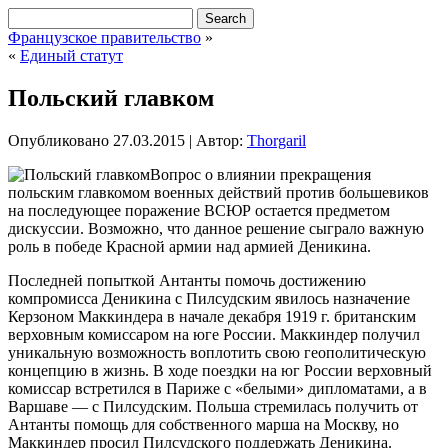
Французское правительство
»
«
Единый статут
Польский главком
Опубликовано
27.03.2015
|
Автор:
Thorgaril
Вопрос о влиянии прекращения
польским главкомом военных действий против большевиков
на последующее поражение ВСЮР остается предметом
дискуссии. Возможно, что данное решение сыграло важную
роль в победе Красной армии над армией Деникина.
Последней попыткой Антанты помочь достижению
компромисса Деникина с Пилсудским явилось назначение
Керзоном Маккиндера в начале декабря 1919 г. британским
верховным
комиссаром на юге России. Маккиндер получил
уникальную возможность воплотить свою геополитическую
концепцию в жизнь. В ходе поездки на юг России верховный
комиссар встретился в Париже с «белыми» дипломатами, а в
Варшаве — с Пилсудским. Польша стремилась получить от
Антанты помощь для собственного марша на Москву, но
Маккиндер просил Пилсудского поддержать Деникина.