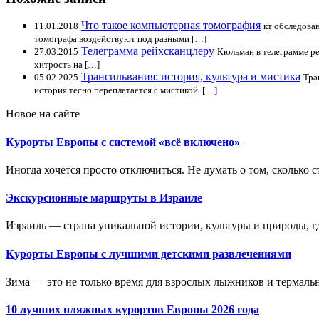
Что такое компьютерная томография
11.01.2018
кт обследова
томографа воздействуют под разными […]
Телеграмма рейхсканцлеру
27.03.2015
Кюльман в телеграмме ре
хитрость на […]
Трансильвания: история, культура и мистика
05.02.2025
Тра
история тесно переплетается с мистикой. […]
Новое на сайте
Курорты Европы с системой «всё включено»
Иногда хочется просто отключиться. Не думать о том, сколько ст
Экскурсионные маршруты в Израиле
Израиль — страна уникальной истории, культуры и природы, где
Курорты Европы с лучшими детскими развлечениями
Зима — это не только время для взрослых лыжников и термальн
10 лучших пляжных курортов Европы 2026 года