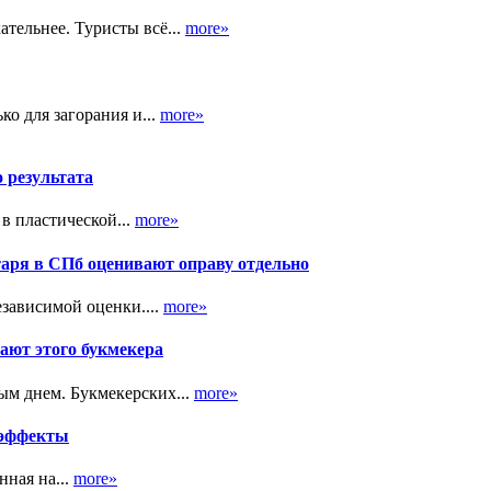
тельнее. Туристы всё...
more»
ко для загорания и...
more»
о результата
в пластической...
more»
таря в СПб оценивают оправу отдельно
зависимой оценки....
more»
ают этого букмекера
ым днем. Букмекерских...
more»
 эффекты
ная на...
more»