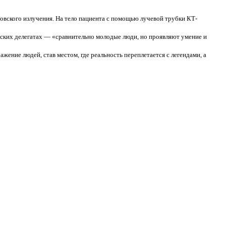
новского излучения. На тело пациента с помощью лучевой трубки КТ-
инских делегатах — «сравнительно молодые люди, но проявляют умение и
ение людей, став местом, где реальность переплетается с легендами, а