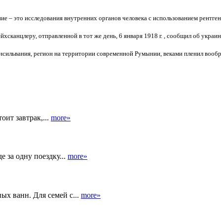
ние – это исследования внутренних органов человека с использованием рентге
йхсканцлеру, отправленной в тот же день, 6 января 1918 г. , сообщил об укра
нсильвания, регион на территории современной Румынии, веками пленил воображ
оит завтрак,...
more»
 за одну поездку...
more»
ых ванн. Для семей с...
more»