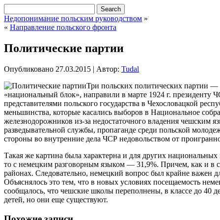
Недопонимание польским руководством
»
«
Направление польского фронта
Политические партии
Опубликовано
27.03.2015
|
Автор:
Tudal
Три польских политических партии — 
«национальный блок», направили в марте 1924 г. президенту
представителями польского государства в Чехословацкой респу
меньшинства, которые касались выборов в Национальное собра
железнодорожников из-за недостаточного владения чешским язы
разведывательной службы, пропаганде среди польской молодеж
стороны во внутренние дела ЧСР недовольством от проигранн
Такая же картина была характерна и для других национальных
то с немецким разговорным языком — 31,9%. Причем, как и в 
районах. Следовательно, немецкий вопрос был крайне важен д
Объяснялось это тем, что в новых условиях посещаемость неме
сообщалось, что чешские школы переполнены, в классе до 40 де
детей, но они еще существуют.
Похожие записи