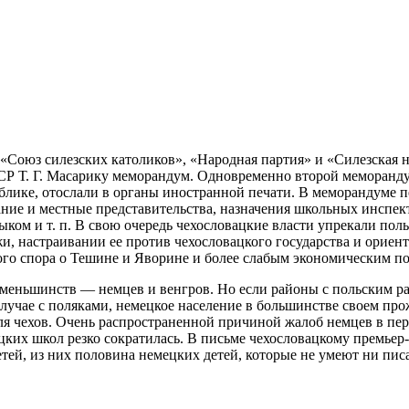
«Союз силезских католиков», «Народная партия» и «Силезская 
 ЧСР Т. Г. Масарику меморандум. Одновременно второй меморан
блике, отослали в органы
иностранной печати. В меморандуме п
ние и местные представительства, назначения школьных инспек
ком и т. п. В свою очередь чехословацкие власти упрекали пол
и, настраивании ее против чехословацкого государства и ориен
ого спора о Тешине и Яворине и более слабым экономическим п
 меньшинств — немцев и венгров. Но если районы с польским р
случае с поляками, немецкое население в большинстве своем пр
ля чехов. Очень распространенной причиной жалоб немцев в пе
цких школ резко сократилась. В письме чехословацкому премьер
тей, из них половина немецких детей, которые не умеют ни писат