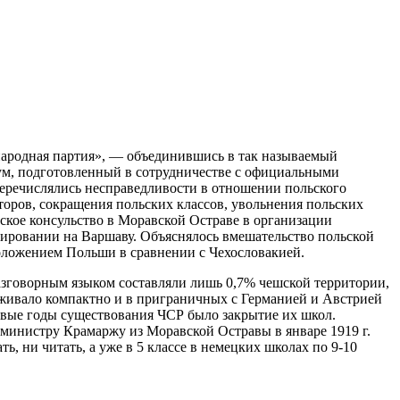
народная партия», — объединившись в так называемый
дум, подготовленный в сотрудничестве с официальными
еречислялись несправедливости в отношении польского
торов, сокращения польских классов, увольнения польских
ьское консульство в Моравской Остраве в организации
тировании на Варшаву. Объяснялось вмешательство польской
оложением Польши в сравнении с Чехословакией.
азговорным языком составляли лишь 0,7% чешской территории,
оживало компактно и в приграничных с Германией и Австрией
рвые годы существования ЧСР было закрытие их школ.
-министру Крамаржу из Моравской Остравы в январе 1919 г.
ь, ни читать, а уже в 5 классе в немецких школах по 9-10