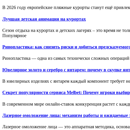
В 2026 году европейские пляжные курорты станут ещё привлека
Лучшая детская анимация на курортах
Сезон отдыха на курортах и детских лагерях – это время не толь
Популярное
Ринопластика: как снизить риски и добиться предсказуемог
Ринопластика — одна из самых технически сложных операций 
Ювелирное золото и серебро с янтарем: почему в скупке ян
В ювелирных изделиях с янтарем каждый компонент требует не
Секрет популярности сервиса Melbet: Почему игроки выбир
В современном мире онлайн-ставок конкуренция растет с кажд
Лазерное омоложение лица: механизм работы и ожидаемые
Лазерное омоложение лица — это аппаратная методика, основан