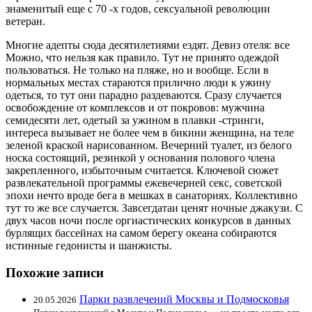
знаменитый еще с 70 -х годов, сексуальной революции
ветеран.
Многие адепты сюда десятилетиями ездят. Девиз отеля: все
Можно, что нельзя как правило. Тут не принято одеждой
пользоваться. Не только на пляже, но и вообще. Если в
нормальных местах стараются прилично люди к ужину
одеться, то тут они парадно раздеваются. Сразу случается
освобождение от комплексов и от покровов: мужчина
семидесяти лет, одетый за ужином в плавки -стринги,
интереса вызывает не более чем в бикини женщина, на теле
зеленой краской нарисованном. Вечерний туалет, из белого
носка состоящий, резинкой у основания полового члена
закрепленного, избыточным считается. Ключевой сюжет
развлекательной программы ежевечерней секс, советской
эпохи нечто вроде бега в мешках в санаториях. Коллективно
тут то же все случается. Завсегдатаи ценят ночные джакузи. С
двух часов ночи после оргиастических конкурсов в данных
бурлящих бассейнах на самом берегу океана собираются
истинные гедонисты и шанжисты.
Похожие записи
Парки развлечений Москвы и Подмосковья
20.05.2026