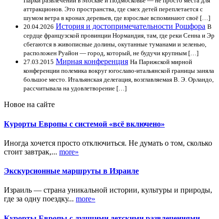
Парки развлечений в Москве и Подмосковье — не просто места для
аттракционов. Это пространства, где смех детей переплетается с
шумом ветра в кронах деревьев, где взрослые вспоминают своё […]
История и достопримечательности Рошфора
20.04.2026
В
сердце французской провинции Нормандия, там, где реки Сенна и Эр
сбегаются в живописные долины, окутанные туманами и зеленью,
расположен Руайон — город, который, не будучи крупным […]
Мирная конференция
27.03.2015
На Парижской мирной
конференции полемика вокруг югославо-итальянской границы заняла
большое место. Итальянская делегация, возглавляемая В. Э. Орландо,
рассчитывала на удовлетворение […]
Новое на сайте
Курорты Европы с системой «всё включено»
Иногда хочется просто отключиться. Не думать о том, сколько
стоит завтрак,...
more»
Экскурсионные маршруты в Израиле
Израиль — страна уникальной истории, культуры и природы,
где за одну поездку...
more»
Курорты Европы с лучшими детскими развлечениями