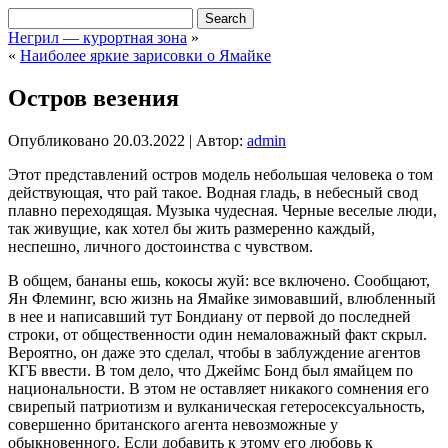
Негрил — курортная зона
»
«
Наиболее яркие зарисовки о Ямайке
Остров везения
Опубликовано
20.03.2022
|
Автор:
admin
Этот представлений остров модель небольшая человека о том
действующая, что рай такое. Водная гладь, в небесный свод
плавно переходящая. Музыка чудесная. Черные веселые люди,
так живущие, как хотел бы жить размеренно каждый,
неспешно, личного достоинства с чувством.
В общем, бананы ешь, кокосы жуй: все включено. Сообщают,
Ян Флеминг, всю жизнь на Ямайке зимовавший, влюбленный
в нее и написавший тут Бондиану от первой до последней
строки, от общественности один немаловажный факт скрыл.
Вероятно, он даже это сделал, чтобы в заблуждение агентов
КГБ ввести. В том дело, что Джеймс Бонд был ямайцем по
национальности. В этом не оставляет никакого сомнения его
свирепый патриотизм и вулканическая гетеросексуальность,
совершенно британского агента невозможные у
обыкновенного. Если добавить к этому его любовь к