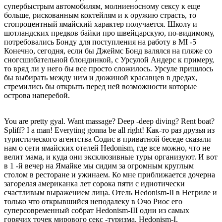
супербыстрым автомобилям, молниеносному сексу к еще
больше, рискованным коктейлям и к оружию страсть, то
стопроцентный ямайский характер получается. Школу и
шотландских предков байки про швейцарскую, по-видимому,
потребовались Бонду для поступления на работу в MI -5
Конечно, сегодня, если бы Джеймс Бонд валялся на пляже со
сногсшибательной блондинкой, с Урсулой Андерс к примеру,
то вряд ли у него бы все просто сложилось. Урсуле пришлось
бы выбирать между ним и дюжиной красавцев в дредах,
стремились бы открыть перед ней возможности которые
острова наперебой.
You are pretty gyal. Want massage? Deep -deep diving? Rent boat?
Spliff? I а man! Everyting gonna be all right! Как-то раз друзья из
туристического агентства Содис в приватной беседе сказали
нам о сети ямайских отелей Hedonism, где все можно, что не
велит мама, и куда они эксклюзивные туры организуют. И вот
в 1 -й вечер на Ямайке мы сидим за огромным круглым
столом в ресторане и ужинаем. Ко мне приближается дочерна
загорелая американка лет сорока пяти с идиотически
счастливым выражением лица. Отель Hedonism-II в Негриле и
только что открывшийся неподалеку в Очо Риос его
суперсовременный собрат Hedonism-III одни из самых
горячих точек мирового секс -туризма. Hedonism-I,