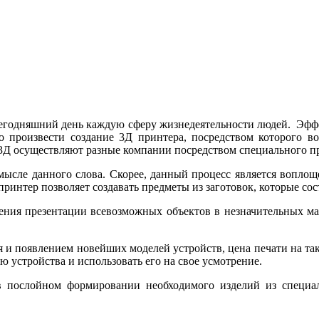
годняшний день каждую сферу жизнедеятельности людей. Эффек
о произвести создание 3Д принтера, посредством которого в
3Д осуществляют разные компании посредством специального п
смысле данного слова. Скорее, данный процесс является воплощ
ринтер позволяет создавать предметы из заготовок, которые со
ения презентации всевозможных объектов в незначительных ма
я и появлением новейших моделей устройств, цена печати на та
 устройства и использовать его на свое усмотрение.
послойном формировании необходимого изделий из специаль