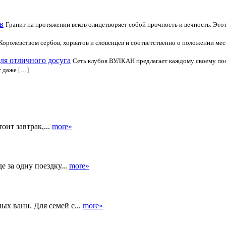
в
Гранит на протяжении веков олицетворяет собой прочность и вечность. Это
оролевством сербов, хорватов и словенцев и соответственно о положении мест
ля отличного досуга
Сеть клубов ВУЛКАН предлагает каждому своему пос
т даже […]
оит завтрак,...
more»
 за одну поездку...
more»
ых ванн. Для семей с...
more»