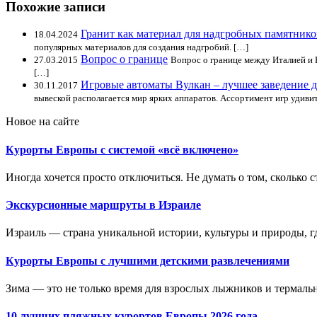
Похожие записи
Гранит как материал для надгробных памятнико
18.04.2024
популярных материалов для создания надгробий. […]
Вопрос о границе
27.03.2015
Вопрос о границе между Италией и К
[…]
Игровые автоматы Вулкан – лучшее заведение д
30.11.2017
вывеской располагается мир ярких аппаратов. Ассортимент игр удиви
Новое на сайте
Курорты Европы с системой «всё включено»
Иногда хочется просто отключиться. Не думать о том, сколько ст
Экскурсионные маршруты в Израиле
Израиль — страна уникальной истории, культуры и природы, где
Курорты Европы с лучшими детскими развлечениями
Зима — это не только время для взрослых лыжников и термальн
10 лучших пляжных курортов Европы 2026 года