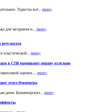
тельнее. Туристы всё...
more»
ко для загорания и...
more»
о результата
в пластической...
more»
таря в СПб оценивают оправу отдельно
зависимой оценки....
more»
ают этого букмекера
ым днем. Букмекерских...
more»
 эффекты