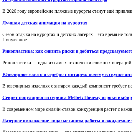
В 2026 году европейские пляжные курорты станут ещё привлека
Лучшая детская анимация на курортах
Сезон отдыха на курортах и детских лагерях – это время не толь
Популярное
Ринопластика: как снизить риски и добиться предсказуемог
Ринопластика — одна из самых технически сложных операций 
Ювелирное золото и серебро с янтарем: почему в скупке ян
В ювелирных изделиях с янтарем каждый компонент требует не
Секрет популярности сервиса Melbet: Почему игроки выбир
В современном мире онлайн-ставок конкуренция растет с кажд
Лазерное омоложение лица: механизм работы и ожидаемые