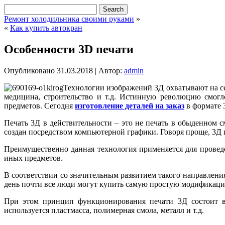
Ремонт холодильника своими руками
»
«
Как купить автокран
Особенности 3D печати
Опубликовано
31.03.2018
|
Автор:
admin
Технологии изображений 3Д охватывают на се
медицина, строительство и т.д. Истинную революцию смогл
предметов. Сегодня
изготовление деталей на заказ
в формате 
Печать 3Д в действительности – это не печать в обыденном 
создан посредством компьютерной графики. Говоря проще, 3Д п
Преимущественно данная технология применяется для провед
иных предметов.
В соответствии со значительным развитием такого направлени
день почти все люди могут купить самую простую модификацию
При этом принцип функционирования печати 3Д состоит в 
используется пластмасса, полимерная смола, металл и т.д.