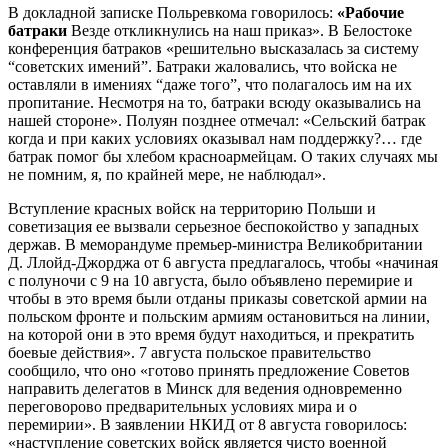
В докладной записке Польревкома говорилось:
«Рабочие
батраки
Везде откликнулись на наш приказ». В Белостоке
конференция батраков «решительно высказалась за систему
“советских имений”. Батраки жаловались, что войска не
оставляли в имениях “даже того”, что полагалось им на их
пропитание. Несмотря на то, батраки всюду оказывались на
нашей стороне». Полуян позднее отмечал: «Сельский батрак
когда и при каких условиях оказывал нам поддержку?… где
батрак помог бы хлебом красноармейцам. О таких случаях мы
не помним, я, по крайней мере, не наблюдал».
Вступление красных войск на территорию Польши и
советизация ее вызвали серьезное беспокойство у западных
держав. В меморандуме премьер-министра Великобритании
Д. Ллойд-Джорджа от 6 августа предлагалось, чтобы «начиная
с полуночи с 9 на 10 августа, было объявлено перемирие и
чтобы в это время были отданы приказы советской армии на
польском фронте и польским армиям остановиться на линии,
на которой они в это время будут находиться, и прекратить
боевые действия». 7 августа польское правительство
сообщило, что оно «готово принять предложение Советов
направить делегатов в Минск для ведения одновременно
переговорово предварительных условиях мира и о
перемирии». В заявлении НКИД от 8 августа говорилось:
«наступление советских войск является чисто военной