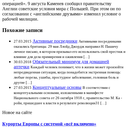
операцией». 9 августа Каменев сообщил правительству
Англии советские условия мира с Польшей. При этом он по
согласовании с «английскими друзьями» изменил условие о
рабочей милиции.
Похожие записи
Активные посредники
27.03.2015
Активными посредниками
оказались британцы. 29 мая Ллойд Джордж направил Н. Пашичу
личное письмо, в котором призывал его использовать свой престиж и
влияние для дела примирения и оживления […]
Обязательный минимум для домашней
30.03.2018
аптечки
Каждый человек понимает, что в жизни может произойти
непредвиденная ситуация, когда понадобится экстренная помощь:
любые порезы, ушибы, простудное заболевание, головная боль и
другие […]
Концептуальные основы
27.03.2015
В соответствии с
концептуальными основами, изложенными в манифесте
Национального совета от 26 октября 1918 г., правительство М. Ка -
ройи, пришедшее к власти в результате революции31 […]
Новое на сайте
Курорты Европы с системой «всё включено»