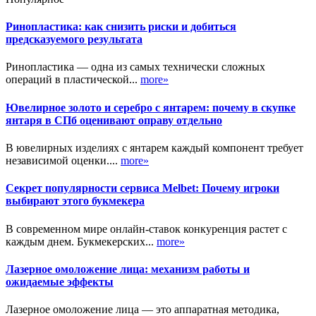
Ринопластика: как снизить риски и добиться
предсказуемого результата
Ринопластика — одна из самых технически сложных
операций в пластической...
more»
Ювелирное золото и серебро с янтарем: почему в скупке
янтаря в СПб оценивают оправу отдельно
В ювелирных изделиях с янтарем каждый компонент требует
независимой оценки....
more»
Секрет популярности сервиса Melbet: Почему игроки
выбирают этого букмекера
В современном мире онлайн-ставок конкуренция растет с
каждым днем. Букмекерских...
more»
Лазерное омоложение лица: механизм работы и
ожидаемые эффекты
Лазерное омоложение лица — это аппаратная методика,