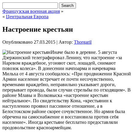
Французская военная акция
»
«
Центральная Европа
Настроение крестьян
Опубликовано
27.03.2015
|
Автор:
Thorgaril
Иначе было в деревне. 5 августа
Дзержинский телеграфировал Ленину, что настроение «за
Наревом враждебное, угоняют скот, лошадей, снимают
повозок колеса». В донесении начпоарма и начреварма
Мильха от 4 августа сообщалось: «При продвижении Красной
Армии население встречает ее почти несочувственно,
временами враждебно, неправильно указывает дороги,
перерывает провода, были случаи стрельбы по отходящим». В
районе Млавы
и Волковыска «настроение крестьян
нейтральное». По свидетельству Кона, «крестьянин к
наступлению проявил пассивное отношение, а в
Белостокском районе скорее сочувственное. Но армия была
обречена на самоснабжение и восстановила против себя
население». Иногда крестьяне бесплатно предоставляли
продовольствие красноармейцам.