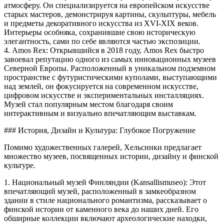
атмосферу. Он специализируется на европейском искусстве
старых мастеров, демонстрируя картины, скульптуры, мебель
и предметы декоративного искусства из XVI-XIX веков.
Интерьеры особняка, сохранившие свою историческую
элегантность, сами по себе являются частью экспозиции.
4. Amos Rex: Открывшийся в 2018 году, Amos Rex быстро
завоевал репутацию одного из самых инновационных музеев
Северной Европы. Расположенный в уникальном подземном
пространстве с футуристическими куполами, выступающими
над землей, он фокусируется на современном искусстве,
цифровом искусстве и экспериментальных инсталляциях.
Музей стал популярным местом благодаря своим
интерактивным и визуально впечатляющим выставкам.
### История, Дизайн и Культура: Глубокое Погружение
Помимо художественных галерей, Хельсинки предлагает
множество музеев, посвященных истории, дизайну и финской
культуре.
1. Национальный музей Финляндии (Kansallismuseo): Этот
впечатляющий музей, расположенный в замкеобразном
здании в стиле национального романтизма, рассказывает о
финской истории от каменного века до наших дней. Его
обширные коллекции включают археологические находки,