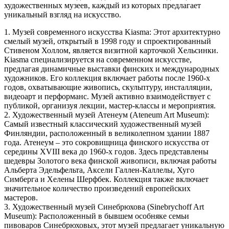
художественных музеев, каждый из которых предлагает
уникальный взгляд на искусство.
1. Музей современного искусства Kiasma: Этот архитектурно
смелый музей, открытый в 1998 году и спроектированный
Стивеном Холлом, является визитной карточкой Хельсинки.
Kiasma специализируется на современном искусстве,
предлагая динамичные выставки финских и международных
художников. Его коллекция включает работы после 1960-х
годов, охватывающие живопись, скульптуру, инсталляции,
видеоарт и перформанс. Музей активно взаимодействует с
публикой, организуя лекции, мастер-классы и мероприятия.
2. Художественный музей Атенеум (Ateneum Art Museum):
Самый известный классический художественный музей
Финляндии, расположенный в великолепном здании 1887
года. Атенеум – это сокровищница финского искусства от
середины XVIII века до 1960-х годов. Здесь представлены
шедевры Золотого века финской живописи, включая работы
Альберта Эдельфельта, Аксели Галлен-Каллелы, Хуго
Симберга и Хелены Шерфбек. Коллекция также включает
значительное количество произведений европейских
мастеров.
3. Художественный музей Синебрюхова (Sinebrychoff Art
Museum): Расположенный в бывшем особняке семьи
пивоваров Синебрюховых, этот музей предлагает уникальную