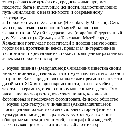
этнографические артефакты, средневековые предметы,
предметы быта и культурные ценности, иллюстрирующие
путь Финляндии к независимости и современному
государству.
2. Городской музей Хельсинки (Helsinki City Museum): Сеть
музеев, включающая основной музей на площади
Сенаатинтори, Музей Седерахольма (старейший деревянный
дом Хельсинки) и Дом-музей Хаксалми. Музей города
Хельсинки погружает посетителей в повседневную жизнь
горожан на протяжении веков, предлагая интерактивные
экспозиции и временные выставки, посвященные различным
аспектам городской истории.
3. Музей дизайна (Designmuseo): Финляндия известна своим
инновационным дизайном, и этот музей является его главной
витриной. Здесь представлены знаковые предметы финского
дизайна от XIX века до современности, включая мебель,
текстиль, керамику, стекло и промышленные изделия. Это
идеальное место для тех, кто хочет понять, как дизайн
формировал и продолжает формировать финское общество.
4. Музей архитектуры Финляндии (Arkkitehtuurimuseo):
Посвященный одной из самых сильных сторон финского
культурного наследия – архитектуре, этот музей хранит
обширные коллекции чертежей, фотографий и моделей,
рассказывающих о развитии финской архитектуры.