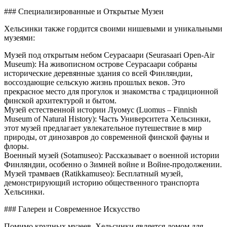
### Специализированные и Открытые Музеи
Хельсинки также гордится своими нишевыми и уникальными
музеями:
Музей под открытым небом Сеурасаари (Seurasaari Open-Air
Museum): На живописном острове Сеурасаари собраны
исторические деревянные здания со всей Финляндии,
воссоздающие сельскую жизнь прошлых веков. Это
прекрасное место для прогулок и знакомства с традиционной
финской архитектурой и бытом.
Музей естественной истории Луомус (Luomus – Finnish
Museum of Natural History): Часть Университета Хельсинки,
этот музей предлагает увлекательное путешествие в мир
природы, от динозавров до современной финской фауны и
флоры.
Военный музей (Sotamuseo): Рассказывает о военной истории
Финляндии, особенно о Зимней войне и Войне-продолжении.
Музей трамваев (Ratikkamuseo): Бесплатный музей,
демонстрирующий историю общественного транспорта
Хельсинки.
### Галереи и Современное Искусство
Помимо крупных музеев, Хельсинки является домом для