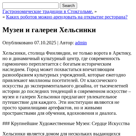
Гастрономические традиции в Стокгольме.
»
«
Каких роботов можно арендовать на открытие ресторана?
Музеи и галереи Хельсинки
Опубликовано
07.10.2025
|
Автор:
admin
Хельсинки, столица Финляндии, не только ворота в Арктику,
но и динамичный культурный центр, где современность
гармонично переплетается с богатым историческим
наследием. Город может похвастаться впечатляющим
разнообразием культурных учреждений, которые ежегодно
привлекают миллионы посетителей. От классического
искусства до экспериментального дизайна, от тысячелетней
истории до последних тенденций в современном искусстве –
музеи и галереи Хельсинки предлагают увлекательное
путешествие для каждого. Эти институции являются не
просто хранилищами артефактов, но и живыми
пространствами для обучения, вдохновения и диалога.
### Крупнейшие Художественные Музеи: Сердце Искусства
Хельсинки является домом для нескольких выдающихся