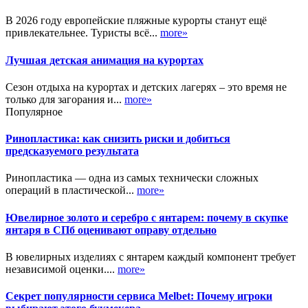
В 2026 году европейские пляжные курорты станут ещё
привлекательнее. Туристы всё...
more»
Лучшая детская анимация на курортах
Сезон отдыха на курортах и детских лагерях – это время не
только для загорания и...
more»
Популярное
Ринопластика: как снизить риски и добиться
предсказуемого результата
Ринопластика — одна из самых технически сложных
операций в пластической...
more»
Ювелирное золото и серебро с янтарем: почему в скупке
янтаря в СПб оценивают оправу отдельно
В ювелирных изделиях с янтарем каждый компонент требует
независимой оценки....
more»
Секрет популярности сервиса Melbet: Почему игроки