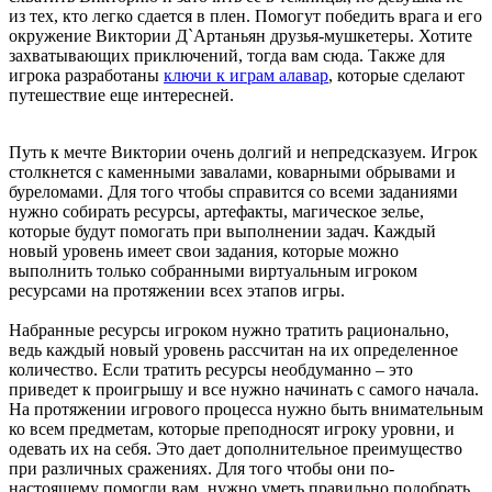
из тех, кто легко сдается в плен. Помогут победить врага и его
окружение Виктории Д`Артаньян друзья-мушкетеры. Хотите
захватывающих приключений, тогда вам сюда. Также для
игрока разработаны
ключи к играм алавар
, которые сделают
путешествие еще интересней.
Путь к мечте Виктории очень долгий и непредсказуем. Игрок
столкнется с каменными завалами, коварными обрывами и
буреломами. Для того чтобы справится со всеми заданиями
нужно собирать ресурсы, артефакты, магическое зелье,
которые будут помогать при выполнении задач. Каждый
новый уровень имеет свои задания, которые можно
выполнить только собранными виртуальным игроком
ресурсами на протяжении всех этапов игры.
Набранные ресурсы игроком нужно тратить рационально,
ведь каждый новый уровень рассчитан на их определенное
количество. Если тратить ресурсы необдуманно – это
приведет к проигрышу и все нужно начинать с самого начала.
На протяжении игрового процесса нужно быть внимательным
ко всем предметам, которые преподносят игроку уровни, и
одевать их на себя. Это дает дополнительное преимущество
при различных сражениях. Для того чтобы они по-
настоящему помогли вам, нужно уметь правильно подобрать