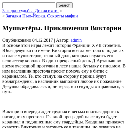
Загадки судьбы. Дикая охота
»
«
Загадки Нью-Йорка. Секреты мафии
Мушкетёры. Приключения Виктории
Опубликовано
04.12.2017
|
Автор:
admin
В основе этой игры лежит история Франции XVII столетия.
Юная девушка по имени Виктория всегда мечтала о подвигах
и славе мушкетеров, главный долг, которых служить его
величеству королю. В один прекрасный день Д`Артаньян во
время очередной прогулки в лесу нашла бутылку с письмом. В
нем наследник престола просит помочь ему в битве с
кардиналом. Те, кто станут, на сторону принца будут
вознаграждены, а наследник выполнит любое их пожелание.
Девушка обрадовалась и, не теряя, ни секунды отправилась, в
путь.
Викторию впереди ждет трудная и весьма опасная дорога к
наследнику престола. Главной преградой на ее пути будет
кардинал и подчиненные ему гвардейцы. Кардинал прикажет
схватить Викторию и заточить ее в темницы, но девушка не