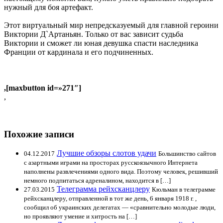
нужный для боя артефакт.
Этот виртуальный мир непредсказуемый для главной героини
Виктории Д`Артаньян. Только от вас зависит судьба
Виктории и сможет ли юная девушка спасти наследника
Франции от кардинала и его подчиненных.
,[maxbutton id=»271″]
,
Похожие записи
Лучшие обзоры слотов удачи
04.12.2017
Большинство сайтов
с азартными играми на просторах русскоязычного Интернета
наполнены развлечениями одного вида. Поэтому человек, решивший
немного подпитаться адреналином, находится в […]
Телеграмма рейхсканцлеру
27.03.2015
Кюльман в телеграмме
рейхсканцлеру, отправленной в тот же день, 6 января 1918 г. ,
сообщил об украинских делегатах — «сравнительно молодые люди,
но проявляют умение и хитрость на […]