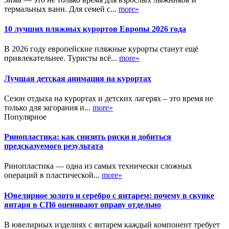
термальных ванн. Для семей с...
more»
10 лучших пляжных курортов Европы 2026 года
В 2026 году европейские пляжные курорты станут ещё
привлекательнее. Туристы всё...
more»
Лучшая детская анимация на курортах
Сезон отдыха на курортах и детских лагерях – это время не
только для загорания и...
more»
Популярное
Ринопластика: как снизить риски и добиться
предсказуемого результата
Ринопластика — одна из самых технически сложных
операций в пластической...
more»
Ювелирное золото и серебро с янтарем: почему в скупке
янтаря в СПб оценивают оправу отдельно
В ювелирных изделиях с янтарем каждый компонент требует