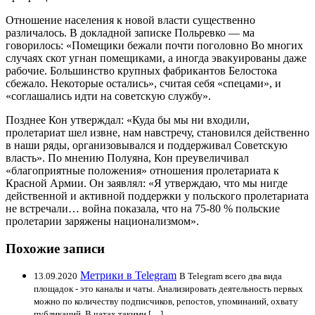
Отношение населения к новой власти существенно
различалось. В докладной записке Польревко — ма
говорилось: «Помещики бежали почти поголовно Во многих
случаях скот угнан помещиками, а иногда эвакуированы даже
рабочие. Большинство крупных фабрикантов Белостока
сбежало. Некоторые остались», считая себя «спецами», и
«соглашались идти на советскую службу».
Позднее Кон утверждал: «Куда бы мы ни входили,
пролетариат шел извне, нам навстречу, становился действенно
в наши ряды, организовывался и поддерживал Советскую
власть». По мнению Полуяна, Кон преувеличивал
«благоприятные положения» отношения пролетариата к
Красной Армии. Он заявлял: «Я утверждаю, что мы нигде
действенной и активной поддержки у польского пролетариата
не встречали… война показала, что на 75-80 % польские
пролетарии заряжены национализмом».
Похожие записи
Метрики в Telegram
13.09.2020
В Telegram всего два вида
площадок - это каналы и чаты. Анализировать деятельность первых
можно по количеству подписчиков, репостов, упоминаний, охвату
публикаций. В чатах такими […]