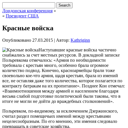
Лондонская конференция
»
«
Президент США
Красные войска
Опубликовано
27.03.2015
|
Автор:
Kathriginn
Наступавшие красные войска частично
снабжались за счет местных ресурсов. В докладной записке
Польревкома отмечалось: «Армия по необходимости
требовала с крестьян много, особенно брала огромное
количество подвод. Конечно, красноармейцы брали тоже
своевольно кое-что армия, щадя крестьян, брала из имений
все, не оставляя даже того количества, которое полагается по
контракту батракам на их пропитание». Позднее Кон отмечал:
«Взаимоотношения между армией и населением
благодаря
весьма слабой подготовке политической были таковы, что в
итоге не могли не дойти до враждебных столкновений».
Польревком, по-видимому, за исключением Дзержинского,
считал раздел помещичьих имений между крестьянами
нецелесообразным. По его мнению, эти имения следовало
превращать в советские хозяйства.