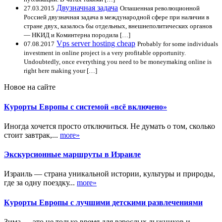
Двузначная задача
27.03.2015
Оглашенная революционной
Россией двузначная задача в международной сфере при наличии в
стране двух, казалось бы отдельных, внешнеполитических органов
— НКИД и Коминтерна породила […]
Vps server hosting cheap
07.08.2017
Probably for some individuals
investment in online project is a very profitable opportunity.
Undoubtedly, once everything you need to be moneymaking online is
right here making your […]
Новое на сайте
Курорты Европы с системой «всё включено»
Иногда хочется просто отключиться. Не думать о том, сколько
стоит завтрак,...
more»
Экскурсионные маршруты в Израиле
Израиль — страна уникальной истории, культуры и природы,
где за одну поездку...
more»
Курорты Европы с лучшими детскими развлечениями
Зима — это не только время для взрослых лыжников и