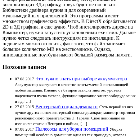
воспроизводит 3Д-графику, а звук будет не поспевать.
Библиотеки драйвера нужна и для современный
мультимедийных приложений. Это программы имеют
множеством графических эффектов. В DirectX обрабатывается
2D и 3Д графика, а еще аудио. Чтоб инсталировать дирекс на
Компьютер, нужно запустить установочный exe файл. Дальше
нужно четко следовать инструкциям по инсталяции. К
недочетам можно относить, факт того, что файл занимает
большое количество MB на жесткомдиске. Однако,
инновационные ноутбуки имеют большой размером памяти.
Похожие записи
Что нужно знать при выборе аккумулятора
07.08.2017
Аккумулятор выступает в качестве неотъемлемой составляющей
любой машины. Именно от батареи зависит многое: уровень
надежности пуска мотора, функционирование электрооборудования
и т.д. […]
Венгерский социал-демократ
27.03.2015
Суть первой из них
лучше других понял венгерский социал-демократ, министр торговли
революционного правительства Э. Тарами. Свое понимание он
изложил в статье «Венгрия и война», […]
Пылесосы для уборки помещений
07.08.2017
Уборка
помещений особенно домашних одна из тех процедур, которая