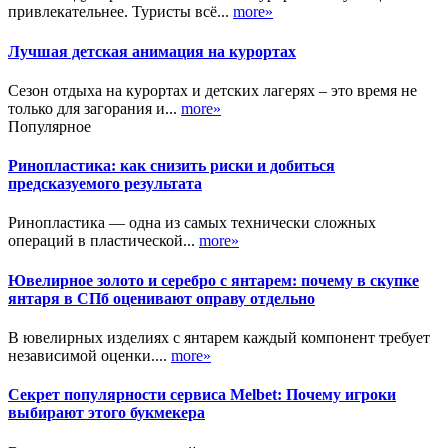
привлекательнее. Туристы всё...
more»
Лучшая детская анимация на курортах
Сезон отдыха на курортах и детских лагерях – это время не
только для загорания и...
more»
Популярное
Ринопластика: как снизить риски и добиться
предсказуемого результата
Ринопластика — одна из самых технически сложных
операций в пластической...
more»
Ювелирное золото и серебро с янтарем: почему в скупке
янтаря в СПб оценивают оправу отдельно
В ювелирных изделиях с янтарем каждый компонент требует
независимой оценки....
more»
Секрет популярности сервиса Melbet: Почему игроки
выбирают этого букмекера