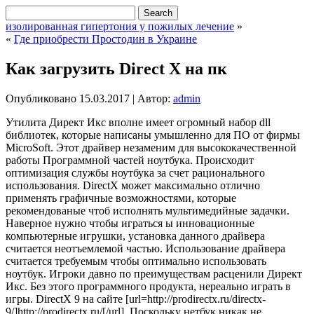
изолированная гипертония у пожилых лечение
»
«
Где приобрести Простодин в Украине
Как загрузить Direct X на пк
Опубликовано
15.03.2017
|
Автор:
admin
Утилита Директ Икс вполне имеет огромный набор dll
библиотек, которые написаны умышленно для ПО от фирмы
MicroSoft. Этот драйвер незаменим для высококачественной
работы Программной частей ноутбука. Происходит
оптимизация службы ноутбука за счет рационального
использования. DirectX может максимально отлично
применять графичные возможностями, которые
рекомендованые чтоб исполнять мультимедийные задачки.
Наверное нужно чтобы играться ы инновационные
компьютерные игрушки, установка данного драйвера
считается неотъемлемой частью. Использование драйвера
считается требуемым чтобы оптимально использовать
ноутбук. Игроки давно по преимуществам расценили Директ
Икс. Без этого программного продукта, нереально играть в
игры. DirectX 9 на сайте [url=http://prodirectx.ru/directx-
9/]http://prodirectx.ru/[/url]. Поскольку нетбук никак не