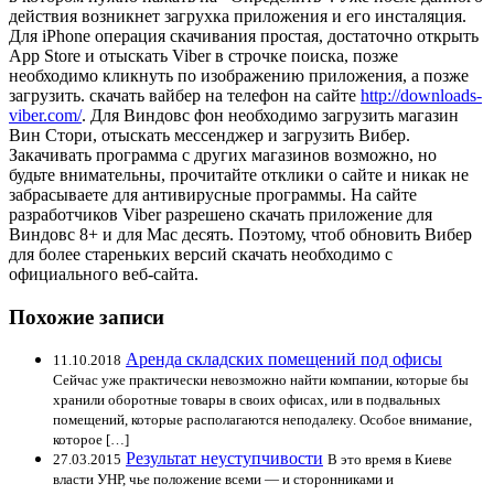
действия возникнет загрухка приложения и его инсталяция.
Для iPhone операция скачивания простая, достаточно открыть
App Store и отыскать Viber в строчке поиска, позже
необходимо кликнуть по изображению приложения, а позже
загрузить. скачать вайбер на телефон на сайте
http://downloads-
viber.com/
. Для Виндовс фон необходимо загрузить магазин
Вин Стори, отыскать мессенджер и загрузить Вибер.
Закачивать программа с других магазинов возможно, но
будьте внимательны, прочитайте отклики о сайте и никак не
забрасываете для антивирусные программы. На сайте
разработчиков Viber разрешено скачать приложение для
Виндовс 8+ и для Mac десять. Поэтому, чтоб обновить Вибер
для более стареньких версий скачать необходимо с
официального веб-сайта.
Похожие записи
Аренда складских помещений под офисы
11.10.2018
Сейчас уже практически невозможно найти компании, которые бы
хранили оборотные товары в своих офисах, или в подвальных
помещений, которые располагаются неподалеку. Особое внимание,
которое […]
Результат неуступчивости
27.03.2015
В это время в Киеве
власти УНР, чье положение всеми — и сторонниками и