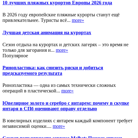
10 лучших пляжных курортов Европы 2026 года
В 2026 году европейские пляжные курорты станут ещё
привлекательнее. Туристы всё...
more»
Лучшая детская анимация на курортах
Сезон отдыха на курортах и детских лагерях – это время не
только для загорания и...
more»
Популярное
Ринопластика: как снизить риски и добиться
предсказуемого результата
Ринопластика — одна из самых технически сложных
операций в пластической...
more»
Ювелирное золото и серебро с янтарем: почему в скупке
янтаря в СПб оценивают оправу отдельно
В ювелирных изделиях с янтарем каждый компонент требует
независимой оценки....
more»