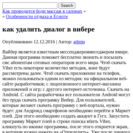
Как проводится боди массаж в салонах
»
«
Особенности отдыха в Египте
как удалить диалог в вибере
Опубликовано
12.12.2016
|
Автор:
admin
Вайбер является известным мессенджероммеседжером вмире.
Данная программа поможет бесплатно звонить и посылать
смс абонентам сотовых операторов всего мира.
Чтоб скачать
Viber есть некоторое количество методик, коие будут
рассмотрены далее. Чтоб скачать приложение на телефон,
можно пользоваться одним из методик: на официальном веб-
сайте разработчиков; с лицензионного интернет-магазина
приложений и игр; с другого интернет-источника. Скачать на
Android. С сайта разработчика все пользователи Android могут
без труда скачать програмку Вибер. Для пользователей,
которые желают скачать программу с веб-портала, нужно
будет: для Андроид смартфонов необходимо перейти в Маркет
плей. Для этого необходимо создать аккаунт в Гугл. Запустить
программу Маркет плей в строке поиска вбить Viber,
кликнуть по иконке программы, после этого откроется экран,
в котором нужно нажать на «Определить». Уже после данного