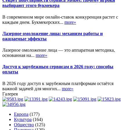
Секрет популярности сервиса Melbet: Почему игроки
выбирают этого букмекера
В современном мире онлайн-ставок конкуренция растет с
каждым днем. Букмекерских...
more»
Лазерное омоложение лица: механизм работы и
ожидаемые эффекты
Лазерное омоложение лица — это аппаратная методика,
основанная на...
more»
Доступ к зарубежным сервисам в 2026 году: способы
оплаты
В 2026 году доступ к зарубежным платформам остаётся
важной задачей для многих...
more»
Галерея
Европа
(177)
Культура
(164)
Общество
(125)
Политика
(120)