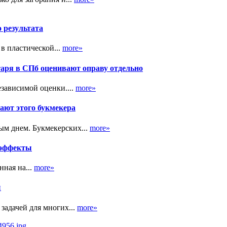
о результата
в пластической...
more»
таря в СПб оценивают оправу отдельно
зависимой оценки....
more»
ают этого букмекера
ым днем. Букмекерских...
more»
 эффекты
ная на...
more»
ы
задачей для многих...
more»