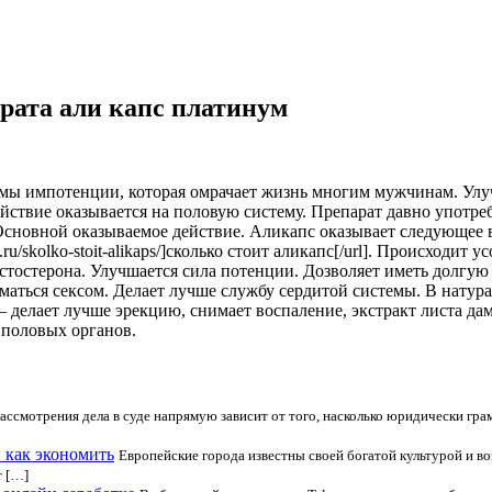
рата али капс платинум
мы импотенции, которая омрачает жизнь многим мужчинам. Улу
ействие оказывается на половую
систему. Препарат давно употре
сновной оказываемое действие. Аликапс оказывает следующее 
o.ru/skolko-stoit-alikaps/]сколько стоит аликапс[/url]. Происход
стостерона. Улучшается сила потенции. Дозволяет иметь долгую
аться сексом. Делает лучше службу сердитой системы. В натур
 делает лучше эрекцию, снимает воспаление, экстракт листа да
 половых органов.
 рассмотрения дела в суде напрямую зависит от того, насколько юридически гр
: как экономить
Европейские города известны своей богатой культурой и в
т […]