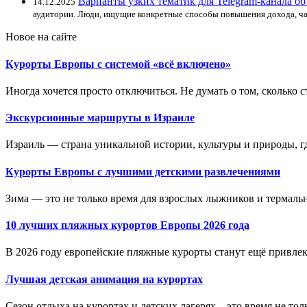
Варианты узких тематик для Telegram-канала об
14.12.2025
аудитории. Люди, ищущие конкретные способы повышения дохода, ча
Новое на сайте
Курорты Европы с системой «всё включено»
Иногда хочется просто отключиться. Не думать о том, сколько ст
Экскурсионные маршруты в Израиле
Израиль — страна уникальной истории, культуры и природы, где
Курорты Европы с лучшими детскими развлечениями
Зима — это не только время для взрослых лыжников и термальн
10 лучших пляжных курортов Европы 2026 года
В 2026 году европейские пляжные курорты станут ещё привлека
Лучшая детская анимация на курортах
Сезон отдыха на курортах и детских лагерях – это время не толь