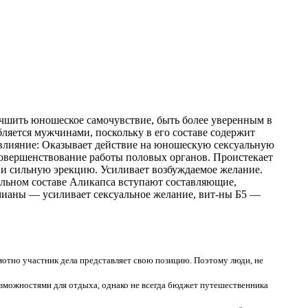
чшить юношеское самочувствие, быть более уверенным в
бляется мужчинами, поскольку в его составе содержит
влияние: Оказывает действие на юношескую сексуальную
ит усовершенствование работы половых органов. Проистекает
 и сильную эрекцию. Усиливает возбуждаемое желание.
альном составе Аликапса вступают составляющие,
мианы — усиливает сексуальное желание, вит-ны Б5 —
амотно участник дела представляет свою позицию. Поэтому люди, не
озможностями для отдыха, однако не всегда бюджет путешественника