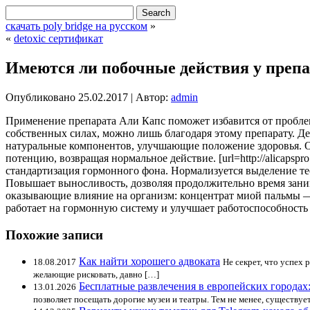
скачать poly bridge на русском
»
«
detoxic сертификат
Имеются ли побочные действия у препа
Опубликовано
25.02.2017
|
Автор:
admin
Применение препарата Али Капс поможет избавится от пробле
собственных силах, можно лишь благодаря этому препарату. Д
натуральные компонентов, улучшающие положение здоровья. О
потенцию, возвращая нормальное действие. [url=http://alicapspr
стандартизация гормонного фона. Нормализуется выделение те
Повышает выносливость, дозволяя продолжительно время заним
оказывающие влияние на организм: концентрат миой пальмы —
работает на гормонную систему и улучшает работоспособность
Похожие записи
Как найти хорошего адвоката
18.08.2017
Не секрет, что успех
желающие рисковать, давно […]
Бесплатные развлечения в европейских городах
13.01.2026
позволяет посещать дорогие музеи и театры. Тем не менее, существуе