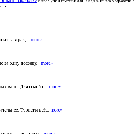
 онлайн-заработке
Выбор узкой тематики для Telegram-канала о заработке 
сто […]
оит завтрак,...
more»
 за одну поездку...
more»
ых ванн. Для семей с...
more»
тельнее. Туристы всё...
more»
ко для загорания и...
more»