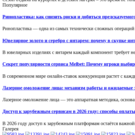
Популярное
Ринопластика: как снизить риски и добиться предсказуемог
Ринопластика — одна из самых технически сложных операций 
Ювелирное золото и серебро с янтарем: почему в скупке ян
В ювелирных изделиях с янтарем каждый компонент требует не
Секрет популярности сервиса Melbet: Почему игроки выбир
В современном мире онлайн-ставок конкуренция растет с кажд
Лазерное омоложение лица: механизм работы и ожидаемые
Лазерное омоложение лица — это аппаратная методика, основан
Доступ к зарубежным сервисам в 2026 году: способы оплат
В 2026 году доступ к зарубежным платформам остаётся важной 
Галерея