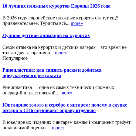
10 лучших пляжных курортов Европы 2026 года
В 2026 году европейские пляжные курорты станут ещё
привлекательнее. Туристы всё...
more»
Лучшая детская анимация на курортах
Сезон отдыха на курортах и детских лагерях – это время не
только для загорания и...
more»
Популярное
Ринопластика: как снизить риски и добиться
предсказуемого результата
Ринопластика — одна из самых технически сложных
операций в пластической...
more»
Ювелирное золото и серебро с янтарем: почему в скупке
янтаря в СПб оценивают оправу отдельно
В ювелирных изделиях с янтарем каждый компонент требует
независимой оценки....
more»