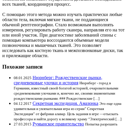
всех тканей, координируя процесс.
С помощью этого метода можно изучать практически любые
области тела, включая мягкие ткани, не поддающиеся
обычной рентгенографии. Стало возможным выполнять
измерения, регулировать работу сканера, направляя его на тот
или иной участок. При диагностике заболеваний спины с
помощью компьютера воссоздаются объемные модели
позвоночника и мышечных тканей. Это позволяет
исследовать как костную ткань и межпозвонковые диски, так
и прилежащие области.
Похожие записи
Нюрнберг: Рождественские рынки,
08.01.2025
средневековые улочки и история
Нюрнберг - город в
Германии, известный своей богатой историей, очаровательными
средневековыми улочками и, конечно же, своими знаменитыми
рождественскими рынками. ### Рождественские […]
Секретная экспедиция. Амазонка
04.12.2017
Это еще одна
удивительная и увлекательная игра из серии” Секретная
Экспедиция” от фабрики алавар. Цель задания в игре —отыскать
профессора и найти дорогу к великому храму “Электрический […]
Румынское правительство
27.03.2015
Попытка разрешить