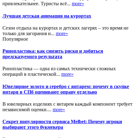
привлекательнее. Туристы всё...
more»
Лучшая детская анимация на курортах
Сезон отдыха на курортах и детских лагерях – это время не
только для загорания и...
more»
Популярное
Ринопластика: как снизить риски и добиться
предсказуемого результата
Ринопластика — одна из самых технически сложных
операций в пластической...
more»
Ювелирное золото и серебро с янтарем: почему в скупке
янтаря в СПб оценивают оправу отдельно
В ювелирных изделиях с янтарем каждый компонент требует
независимой оценки....
more»
Секрет популярности сервиса Melbet: Почему игроки
выбирают этого букмекера