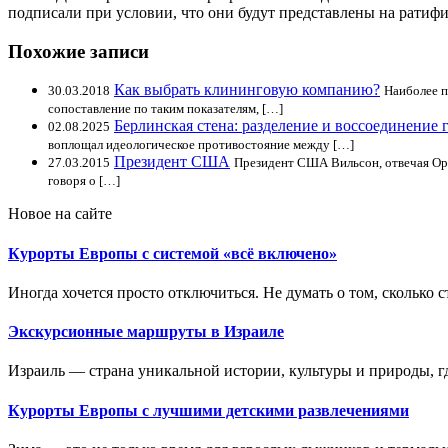
подписали при условии, что они будут представлены на ратиф
Похожие записи
Как выбрать клининговую компанию?
30.03.2018
Наиболее п
сопоставление по таким показателям, […]
Берлинская стена: разделение и воссоединение 
02.08.2025
воплощал идеологическое противостояние между […]
Президент США
27.03.2015
Президент США Вильсон, отвечая Орл
говоря о […]
Новое на сайте
Курорты Европы с системой «всё включено»
Иногда хочется просто отключиться. Не думать о том, сколько ст
Экскурсионные маршруты в Израиле
Израиль — страна уникальной истории, культуры и природы, где
Курорты Европы с лучшими детскими развлечениями