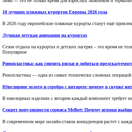
Зима — это не только время для взрослых лыжников и термальн
10 лучших пляжных курортов Европы 2026 года
В 2026 году европейские пляжные курорты станут ещё привлека
Лучшая детская анимация на курортах
Сезон отдыха на курортах и детских лагерях – это время не толь
Популярное
Ринопластика: как снизить риски и добиться предсказуемог
Ринопластика — одна из самых технически сложных операций 
Ювелирное золото и серебро с янтарем: почему в скупке ян
В ювелирных изделиях с янтарем каждый компонент требует не
Секрет популярности сервиса Melbet: Почему игроки выбир
В современном мире онлайн-ставок конкуренция растет с кажд