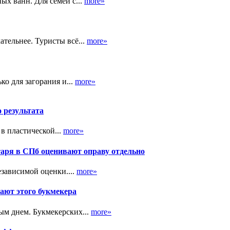
ых ванн. Для семей с...
more»
тельнее. Туристы всё...
more»
ко для загорания и...
more»
о результата
в пластической...
more»
таря в СПб оценивают оправу отдельно
зависимой оценки....
more»
ают этого букмекера
ым днем. Букмекерских...
more»