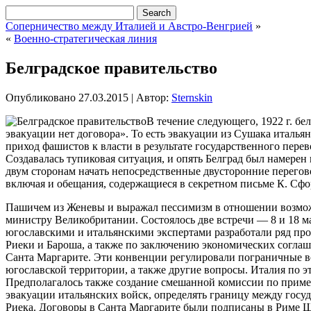
Соперничество между Италией и Австро-Венгрией
»
«
Военно-стратегическая линия
Белградское правительство
Опубликовано
27.03.2015
|
Автор:
Sternskin
В течение следующего, 1922 г. бе
эвакуации нет договора». То есть эвакуации из Сушака италья
приход фашистов к власти в результате государственного пере
Создавалась тупиковая ситуация, и опять Белград был намерен
двум сторонам начать непосредственные двусторонние перегово
включая и обещания, содержащиеся в секретном письме К. Сфор
Пашичем из Женевы и выражал пессимизм в отношении возмож
министру Великобритании. Состоялось две встречи — 8 и 18 мая
югославскими и итальянскими экспертами разработали ряд про
Риеки и Бароша, а также по заключению экономических согла
Санта Маргарите. Эти конвенции регулировали пограничные в
югославской территории, а также другие вопросы. Италия по э
Предполагалось также создание смешанной комиссии по примен
эвакуации итальянских войск, определять границу между гос
Риека. Договоры в Санта Маргарите были подписаны в Риме Ш