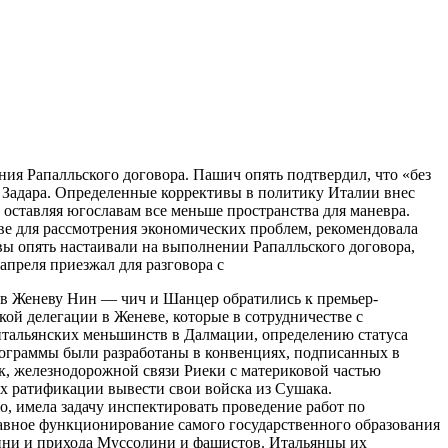
ния Рапалльского договора. Пашич опять подтвердил, что «без
й Задара. Определенные коррективы в политику Италии внес
 оставляя югославам все меньше пространства для маневра.
еве для рассмотрения экономических проблем, рекомендовала
вы опять настаивали на выполнении Рапалльского договора,
апреля приезжал для разговора с
в Женеву Нин — чич и Шанцер обратились к премьер-
кой делегации в Женеве, которые в сотрудничестве с
 итальянских меньшинств в Далмации, определению статуса
рограммы были разработаны в конвенциях, подписанных в
к, железнодорожной связи Риеки с материковой частью
их ратификации вывести свои войска из Сушака.
, имела задачу инспектировать проведение работ по
авное функционирование самого государственного образования
ини и прихода Муссолини и фашистов. Итальянцы их