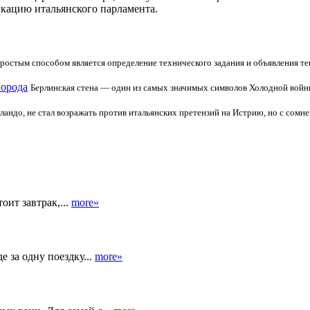
икацию итальянского парламента.
ростым способом является определение технического задания и объявления те
города
Берлинская стена — один из самых значимых символов Холодной войны
андо, не стал возражать против итальянских претензий на Истрию, но с сомн
оит завтрак,...
more»
 за одну поездку...
more»