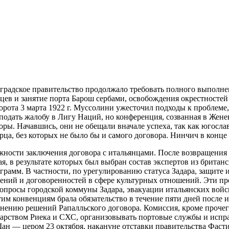
лградское правительство продолжало требовать полного выполне
нцев и занятие порта Барош сербами, освобождения окрестносте
ворота 3 марта 1922 г. Муссолини ужесточил подходы
к проблеме,
 подать жалобу в Лигу Наций, но конференция, созванная в Жен
ры. Начавшись, они не обещали вначале успеха, так как югосла
ца, без которых не было бы и самого договора. Нинчич в конце 
ности заключения договора с итальянцами. После возвращения 
, в результате которых был выбран состав экспертов из британс
грамм. В частности, по урегулированию статуса Задара, защите
шений и договоренностей в сфере культурных отношений. Эти п
опросы городской коммуны Задара, эвакуации итальянских войс
тим конвенциям брала обязательство в течение пяти дней после 
ению решений Рапалльского договора. Комиссия, кроме прочего
ударством Риека и СХС, организовывать портовые службы и испр
ан — цером 23 октября, накануне отставки правительства Фаст